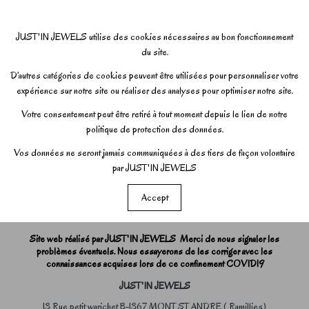
JUST'IN JEWELS utilise des cookies nécessaires au bon fonctionnement
du site.
D’autres catégories de cookies peuvent être utilisées pour personnaliser votre
expérience sur notre site ou réaliser des analyses pour optimiser notre site.
Votre consentement peut être retiré à tout moment depuis le lien de notre
politique de protection des données.
Vos données ne seront jamais communiquées à des tiers de façon volontaire
par JUST'IN JEWELS
Accept
Site web réalisé par JUST'IN JEWELS Merci de nous signaler les
problèmes éventuels. Nous essayerons de les corriger avec les
connaissances acquises lors de ce confinement COVID19
JUST'IN JEWELS
13 Rue petit warichet B-1367 MONT ST ANDRE ( Ramillies)