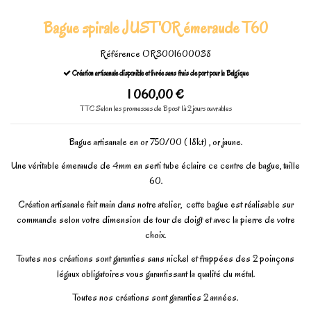
Bague spirale JUST'OR émeraude T60
Référence
OR3001600038
Création artisanale disponible et livrée sans frais de port pour la Belgique
1 060,00 €
TTC
Selon les promesses de Bpost 1à 2 jours ouvrables
Bague artisanale en or 750/00 ( 18kt) , or jaune.
Une véritable émeraude de 4mm en serti tube éclaire ce centre de bague, taille
60.
Création artisanale fait main dans notre atelier, cette bague est réalisable sur
commande selon votre dimension de tour de doigt et avec la pierre de votre
choix.
Toutes nos créations sont garanties sans nickel et frappées des 2 poinçons
légaux obligatoires vous garantissant la qualité du métal.
Toutes nos créations sont garanties 2 années.