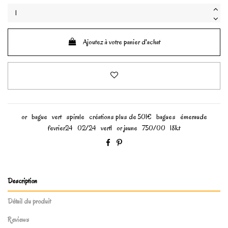
Ajoutez à votre panier d'achat
or
bague
vert
spirale
créations plus de 501€
bagues
émeraude
fevrier24
02/24
vert1
or jaune
750/00
18kt
Description
Détail du produit
Reviews