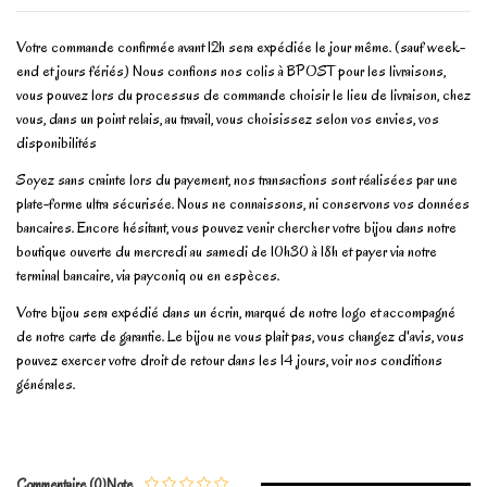
Votre commande confirmée avant 12h sera expédiée le jour même. (sauf week-
end et jours fériés) Nous confions nos colis à BPOST pour les livraisons,
vous pouvez lors du processus de commande choisir le lieu de livraison, chez
vous, dans un point relais, au travail, vous choisissez selon vos envies, vos
disponibilités
Soyez sans crainte lors du payement, nos transactions sont réalisées par une
plate-forme ultra sécurisée. Nous ne connaissons, ni conservons vos données
bancaires. Encore hésitant, vous pouvez venir chercher votre bijou dans notre
boutique ouverte du mercredi au samedi de 10h30 à 18h et payer via notre
terminal bancaire, via payconiq ou en espèces.
Votre bijou sera expédié dans un écrin, marqué de notre logo et accompagné
de notre carte de garantie. Le bijou ne vous plait pas, vous changez d'avis, vous
pouvez exercer votre droit de retour dans les 14 jours, voir nos conditions
générales.
En stock
1 Article
No reviews
Write review
Commentaire (0)
Note