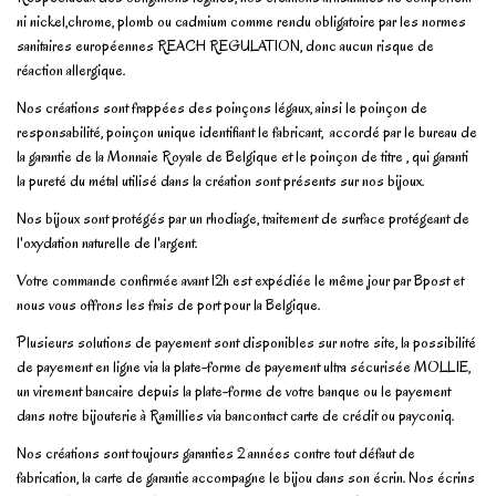
ni nickel,chrome, plomb ou cadmium comme rendu obligatoire par les normes
sanitaires européennes REACH REGULATION, donc aucun risque de
réaction allergique.
Nos créations sont frappées des poinçons légaux, ainsi le poinçon de
responsabilité, poinçon unique identifiant le fabricant, accordé par le bureau de
la garantie de la Monnaie Royale de Belgique et le poinçon de titre , qui garanti
la pureté du métal utilisé dans la création sont présents sur nos bijoux.
Nos bijoux sont protégés par un rhodiage, traitement de surface protégeant de
l'oxydation naturelle de l'argent.
Votre commande confirmée avant 12h est expédiée le même jour par Bpost et
nous vous offrons les frais de port pour la Belgique.
Plusieurs solutions de payement sont disponibles sur notre site, la possibilité
de payement en ligne via la plate-forme de payement ultra sécurisée MOLLIE,
un virement bancaire depuis la plate-forme de votre banque ou le payement
dans notre bijouterie à Ramillies via bancontact carte de crédit ou payconiq.
Nos créations sont toujours garanties 2 années contre tout défaut de
fabrication, la carte de garantie accompagne le bijou dans son écrin. Nos écrins