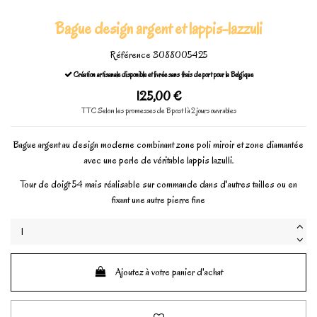
Bague design argent et lappis-lazzuli
Référence
3088005425
Création artisanale disponible et livrée sans frais de port pour la Belgique
125,00 €
TTC
Selon les promesses de Bpost 1à 2 jours ouvrables
Bague argent au design moderne combinant zone poli miroir et zone diamantée
avec une perle de véritable lappis lazulli.
Tour de doigt 54 mais réalisable sur commande dans d'autres tailles ou en
fixant une autre pierre fine
Ajoutez à votre panier d'achat