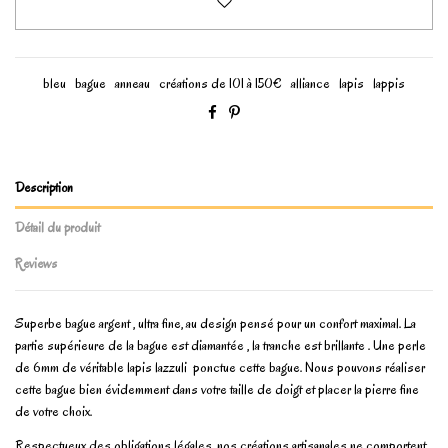
bleu
bague
anneau
créations de 101 à 150€
alliance
lapis
lappis
Description
Détail du produit
Reviews
Superbe bague argent , ultra fine, au design pensé pour un confort maximal. La
partie supérieure de la bague est diamantée , la tranche est brillante . Une perle
de 6mm de véritable lapis lazzuli ponctue cette bague. Nous pouvons réaliser
cette bague bien évidemment dans votre taille de doigt et placer la pierre fine
de votre choix.
Respectueux des obligations légales, nos créations artisanales ne comportent