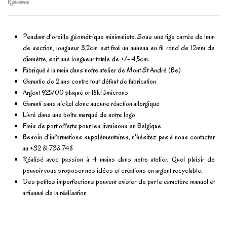
Reviews
Pendant d'oreille géométrique minimaliste. Sous une tige carrée de 1mm
de section, longueur 3,2cm est fixé un anneau en fil rond de 12mm de
diamètre, soit une longueur totale de +/- 4,5cm.
Fabriqué à la main dans notre atelier de Mont St André (Be)
Garantie de 2 ans contre tout défaut de fabrication
Argent 925/00 plaqué or 18kt 5microns
Garanti sans nickel donc aucune réaction allergique
Livré dans une boîte marqué de notre logo
Frais de port offerts pour les livraisons en Belgique
Besoin d'informations supplémentaires, n'hésitez pas à nous contacter
au +32 81 738 748
Réalisé avec passion à 4 mains dans notre atelier. Quel plaisir de
pouvoir vous proposer nos idées et créations en argent recyclable.
Des petites imperfections peuvent exister de par le caractère manuel et
artisanal de la réalisation
En stock
1 Article
No reviews
Write review