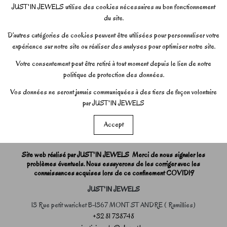
JUST'IN JEWELS utilise des cookies nécessaires au bon fonctionnement
du site.
D’autres catégories de cookies peuvent être utilisées pour personnaliser votre
expérience sur notre site ou réaliser des analyses pour optimiser notre site.
Votre consentement peut être retiré à tout moment depuis le lien de notre
politique de protection des données.
Vos données ne seront jamais communiquées à des tiers de façon volontaire
par JUST'IN JEWELS
Accept
Site web réalisé par JUST'IN JEWELS Merci de nous signaler les
problèmes éventuels. Nous essayerons de les corriger avec les
connaissances acquises lors de ce confinement COVID19
JUST'IN JEWELS
13 Rue petit warichet B-1367 MONT ST ANDRE ( Ramillies)
+32 81 738748