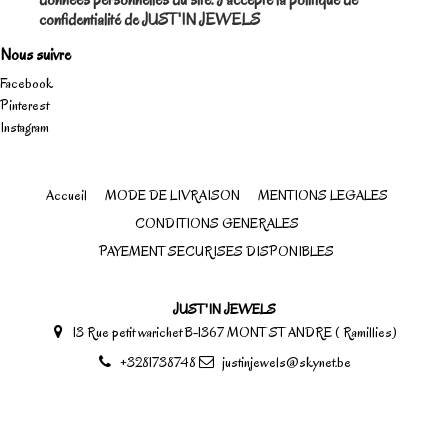
données personnelles du site. J'accepte la politique de
confidentialité de JUST'IN JEWELS
Nous suivre
Facebook
Pinterest
Instagram
Accueil
MODE DE LIVRAISON
MENTIONS LEGALES
CONDITIONS GENERALES
PAYEMENT SECURISES DISPONIBLES
JUST'IN JEWELS
13 Rue petit warichet B-1367 MONT ST ANDRE ( Ramillies)
+3281738748
justinjewels@skynet.be