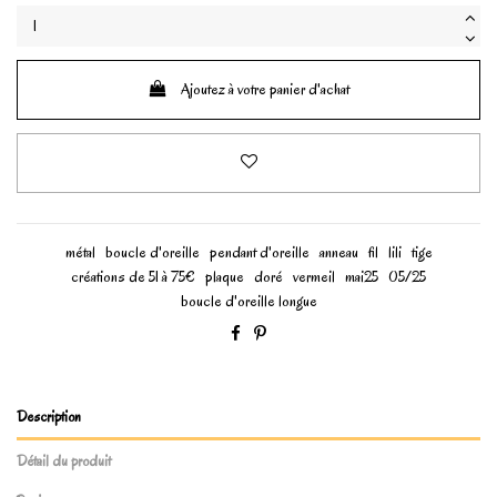
Ajoutez à votre panier d'achat
métal
boucle d'oreille
pendant d'oreille
anneau
fil
lili
tige
créations de 51 à 75€
plaque
doré
vermeil
mai25
05/25
boucle d'oreille longue
Description
Détail du produit