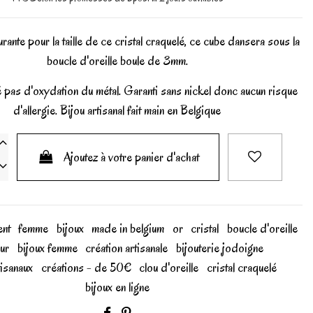
ante pour la taille de ce cristal craquelé, ce cube dansera sous la
boucle d'oreille boule de 3mm.
 pas d'oxydation du métal. Garanti sans nickel donc aucun risque
d'allergie. Bijou artisanal fait main en Belgique
Ajoutez à votre panier d'achat
ent
femme
bijoux
made in belgium
or
cristal
boucle d'oreille
ur
bijoux femme
création artisanale
bijouterie jodoigne
tisanaux
créations - de 50€
clou d'oreille
cristal craquelé
bijoux en ligne