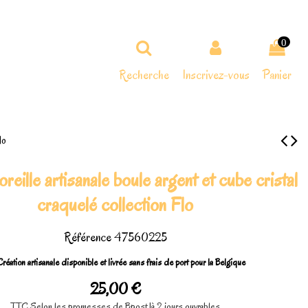
0
Recherche
Inscrivez-vous
Panier
lo
reille artisanale boule argent et cube cristal
craquelé collection Flo
Référence
47560225
réation artisanale disponible et livrée sans frais de port pour la Belgique
25,00 €
TTC
Selon les promesses de Bpost 1à 2 jours ouvrables