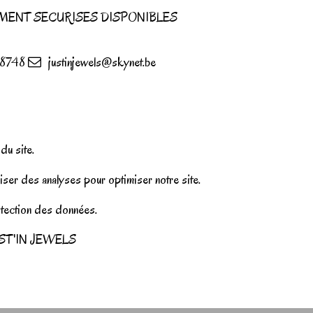
MENT SECURISES DISPONIBLES
8748
justinjewels@skynet.be
u site.
iser des analyses pour optimiser notre site.
rotection des données.
r JUST'IN JEWELS