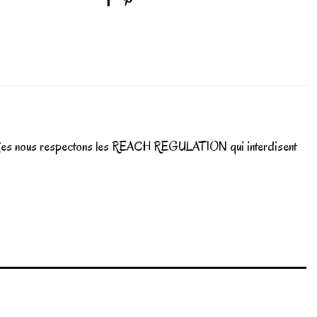
nt belges nous respectons les REACH REGULATION qui interdisent
Write review
Marque