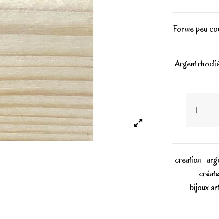
Forme peu cour
Argent rhodié
creation
arg
créate
bijoux ar