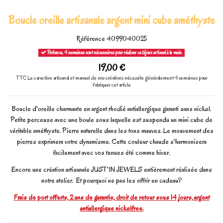
Boucle oreille artisanale argent mini cube améthyste
Référence
4099040025
Patience, 4 semaines sont nécessaires pour réaliser ce bijoux artisanl à la main.
19,00 €
TTC
Le caractère artisanal et manuel de nos créations nécessite généralement 4 semaines pour
fabriquer cet article
Boucle d'oreille charmante en argent rhodié antiallergique garanti sans nickel.
Petite perceuse avec une boule sous laquelle est suspendu un mini cube de
véritable améthyste. Pierre naturelle dans les tons mauves. Le mouvement des
pierres exprimera votre dynamisme. Cette couleur chaude s'harmonisera
facilement avec vos tenues été comme hiver.
Encore une création artisanale JUST'IN JEWELS entièrement réalisée dans
notre atelier. Et pourquoi ne pas les offrir en cadeau?
Frais de port offerts, 2 ans de garantie, droit de retour sous 14 jours, argent
antiallergique nickelfree.