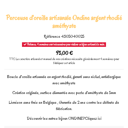
Perceuse d'oreille artisanale Ondine argent rhodié
améthyste
Référence
4305040025
Patience, 4 semaines sont nécessaires pour réaliser ce bijoux artisanl à la main.
95,00 €
TTC
Le caractère artisanal et manuel de nos créations nécessite généralement 4 semaines pour
fabriquer cet article
Boucle d'oreille artisanale en argent rhodié, garanti sans nickel, antiallergique
avec améthyste
Création originale, surface diamantée avec perle d'améthyste de 5mm
Livraison sans frais en Belgique , Garantie de 2 ans contre les défauts de
fabrication.
Découvrir les autres bijoux ONDINE?
Cliquez ici