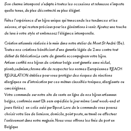
Son charme intemporel s'adapte à toutes les occasions et rehausse n'importe
quelle tenue, du plus décontracté au plus élégant.
Faites l'expérience d'un bijou unique qui transcende les tendances et les
saisons, et qui restera précieux pour les générations à venir. Ajoutez une touche
de luxe à votre style et embrassez l'élégance intemporelle.
Création artisanale réalisée à la main dans notre atelier de Mont St André (Be).
Toutes nos créations bénéficient d'une garantie légale de 2 ans contre tout
défaut de fabrication.La carte de garantie accompagnera votre bijou.
Artisan certifié nos bijoux de créateur belge sont garantis sans nickel,
plomb,cadmium,chrome afin de respecter les normes Européennes REACH
REGULATION établies pour vous protéger des risques de réactions
allergiques ou d'intoxication par ces métaux classifiés toxiques, allergisants ou
cancérigènes.
Votre commande sur notre site de vente en ligne de nos bijoux artisanaux
belges, confirmée avant 12h sera expédiée le jour même (sauf week-end et
jours fériés) en colis suivi par Bpost. Lors de la commande vous pouvez
choisir votre lieu de livraison, domicile, point poste, au travail ou effectuer
l'enlèvement dans notre magasin. Nous vous offrons les frais de port en
Belgique