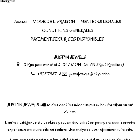
Instagram
Accueil
MODE DE LIVRAISON
MENTIONS LEGALES
CONDITIONS GENERALES
PAYEMENT SECURISES DISPONIBLES
JUST'IN JEWELS
13 Rue petit warichet B-1367 MONT ST ANDRE ( Ramillies)
+3281738748
justinjewels@skynet.be
JUST'IN JEWELS utilise des cookies nécessaires au bon fonctionnement
du site.
D’autres catégories de cookies peuvent être utilisées pour personnaliser votre
expérience sur notre site ou réaliser des analyses pour optimiser notre site.
Votre consentement peut être retiré à tout moment depuis le lien de notre