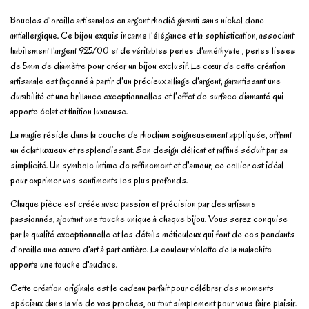
Boucles d'oreille artisanales en argent rhodié garanti sans nickel donc
antiallergique. Ce bijou exquis incarne l'élégance et la sophistication, associant
habilement l'argent 925/00 et de véritables perles d'améthyste , perles lisses
de 5mm de diamètre pour créer un bijou exclusif. Le cœur de cette création
artisanale est façonné à partir d'un précieux alliage d'argent, garantissant une
durabilité et une brillance exceptionnelles et l'effet de surface diamanté qui
apporte éclat et finition luxueuse.
La magie réside dans la couche de rhodium soigneusement appliquée, offrant
un éclat luxueux et resplendissant. Son design délicat et raffiné séduit par sa
simplicité. Un symbole intime de raffinement et d'amour, ce collier est idéal
pour exprimer vos sentiments les plus profonds.
Chaque pièce est créée avec passion et précision par des artisans
passionnés, ajoutant une touche unique à chaque bijou. Vous serez conquise
par la qualité exceptionnelle et les détails méticuleux qui font de ces pendants
d'oreille une œuvre d'art à part entière. La couleur violette de la malachite
apporte une touche d'audace.
Cette création originale est le cadeau parfait pour célébrer des moments
spéciaux dans la vie de vos proches, ou tout simplement pour vous faire plaisir.