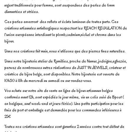
argent traditionnels pour femme, sont suspendues des perles de 6mm
diamantées et striées.
Ces perles enverront des reflets et éclats lumineux de toutes parts. Ces
créations artisanales antiallergiques respectent les REACH REGULATION de
l'union européenne interdisant le plomb,cadmium,nickel et chrome dans les
bijoux.
Dans nos créations fait main, nous n'utilisons que des pierres fines naturelles.
Dans notre bijouterie atelier de Ramillies, proche de Namur, jodoigne,eghezée,
perwez de nombreuses autres réalisations de JUST'IN JEWELS, créateur et
créatrice de bijou belge, sont disponibles. Notre bijouterie est ouverte de
10h30 à 18h du mercredi au samedi ou sur rendez-vous.
Vos achats sur notre site de vente en ligne de bijoux artisanaux belges
confirmés avant 12h, sont expédiés le jour même, via un colis suivi de Bpost (
en belgique, sauf week-end et jours fériés). Une petite participation pour les
frais de port et emballage est demandée pour les commandes inférieures à
25€
Toutes nos créations artisanales sont garanties 2 années contre tout défaut de