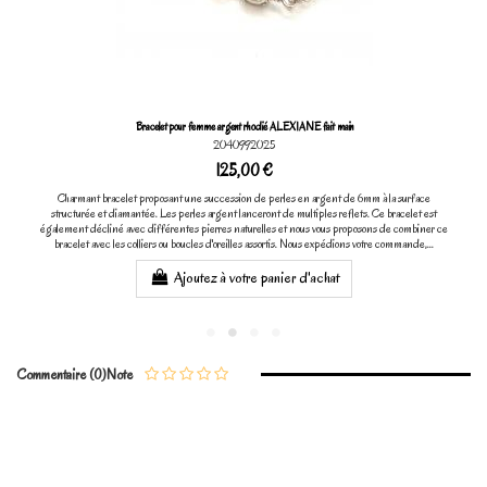
Bracelet pour femme argent rhodié ALEXIANE fait main
2040992025
125,00 €
Charmant bracelet proposant une succession de perles en argent de 6mm à la surface
structurée et diamantée. Les perles argent lanceront de multiples reflets. Ce bracelet est
également décliné avec différentes pierres naturelles et nous vous proposons de combiner ce
bracelet avec les colliers ou boucles d'oreilles assortis. Nous expédions votre commande,...
Ajoutez à votre panier d'achat
Commentaire (0)
Note