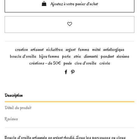
Ajoutez à votre panier d'achat
creation
artisanat
nickelfree
argent
femme
métal
antiallergique
boucle d'oreille
bijou femme
perle
strie
diamanté
pendant
alexiane
créations - de 50€
paula
clou d'oreille
créole
Description
Détail du produit
Reviews
Boucle d'oreille artisanale en argent rhodié. Sous les perceuses ou clous