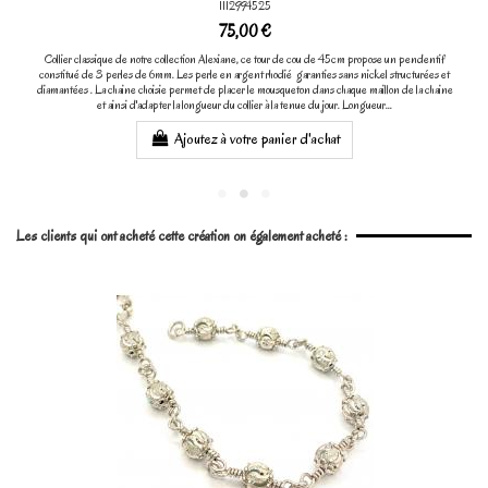
1112994525
75,00 €
Collier classique de notre collection Alexiane, ce tour de cou de 45cm propose un pendentif
constitué de 3 perles de 6mm. Les perle en argent rhodié garanties sans nickel structurées et
diamantées . La chaine choisie permet de placer le mousqueton dans chaque maillon de la chaine
et ainsi d'adapter la longueur du collier à la tenue du jour. Longueur...
Ajoutez à votre panier d'achat
Les clients qui ont acheté cette création on également acheté :