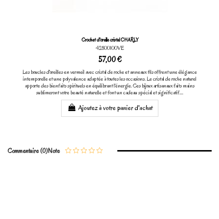
Crochet d'oreille cristal CHARLY
42800100VE
57,00 €
Les boucles d'oreilles en vermeil avec cristal de roche et anneaux fils offrent une élégance
intemporelle et une polyvalence adaptée à toutes les occasions. Le cristal de roche naturel
apporte des bienfaits spirituels en équilibrant l'énergie. Ces bijoux artisanaux faits mains
sublimeront votre beauté naturelle et font un cadeau spécial et significatif....
Ajoutez à votre panier d'achat
Commentaire (0)
Note