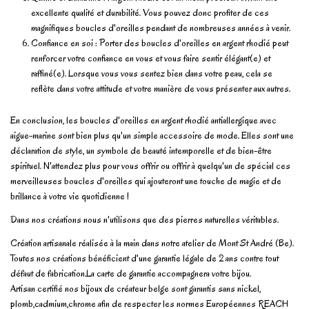
excellente qualité et durabilité. Vous pouvez donc profiter de ces
magnifiques boucles d'oreilles pendant de nombreuses années à venir.
Confiance en soi : Porter des boucles d'oreilles en argent rhodié peut
renforcer votre confiance en vous et vous faire sentir élégant(e) et
raffiné(e). Lorsque vous vous sentez bien dans votre peau, cela se
reflète dans votre attitude et votre manière de vous présenter aux autres.
En conclusion, les boucles d'oreilles en argent rhodié antiallergique avec
aigue-marine sont bien plus qu'un simple accessoire de mode. Elles sont une
déclaration de style, un symbole de beauté intemporelle et de bien-être
spirituel. N'attendez plus pour vous offrir ou offrir à quelqu'un de spécial ces
merveilleuses boucles d'oreilles qui ajouteront une touche de magie et de
brillance à votre vie quotidienne !
Dans nos créations nous n'utilisons que des pierres naturelles véritables.
Création artisanale réalisée à la main dans notre atelier de Mont St André (Be).
Toutes nos créations bénéficient d'une garantie légale de 2 ans contre tout
défaut de fabrication.La carte de garantie accompagnera votre bijou.
Artisan certifié nos bijoux de créateur belge sont garantis sans nickel,
plomb,cadmium,chrome afin de respecter les normes Européennes REACH