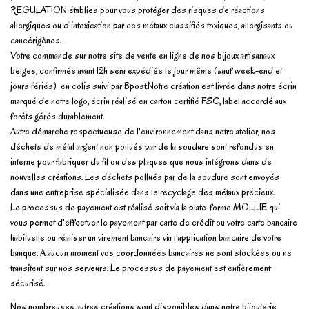
REGULATION établies pour vous protéger des risques de réactions
allergiques ou d'intoxication par ces métaux classifiés toxiques, allergisants ou
cancérigènes.
Votre commande sur notre site de vente en ligne de nos bijoux artisanaux
belges, confirmée avant 12h sera expédiée le jour même (sauf week-end et
jours fériés) en colis suivi par Bpost.Notre création est livrée dans notre écrin
marqué de notre logo, écrin réalisé en carton certifié FSC, label accordé aux
forêts gérés durablement.
Autre démarche respectueuse de l'environnement dans notre atelier, nos
déchets de métal argent non pollués par de la soudure sont refondus en
interne pour fabriquer du fil ou des plaques que nous intégrons dans de
nouvelles créations. Les déchets pollués par de la soudure sont envoyés
dans une entreprise spécialisée dans le recyclage des métaux précieux.
Le processus de payement est réalisé soit via la plate-forme MOLLIE qui
vous permet d'effectuer le payement par carte de crédit ou votre carte bancaire
habituelle ou réaliser un virement bancaire via l'application bancaire de votre
banque. A aucun moment vos coordonnées bancaires ne sont stockées ou ne
transitent sur nos serveurs. Le processus de payement est entièrement
sécurisé.
Nos nombreuses autres créations sont disponibles dans notre bijouterie