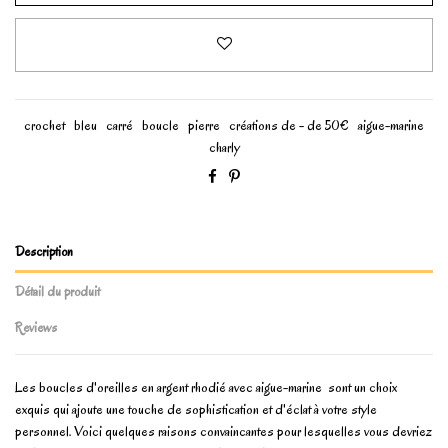
crochet
bleu
carré
boucle
pierre
créations de - de 50€
aigue-marine
charly
Description
Détail du produit
Reviews
Les boucles d'oreilles en argent rhodié avec aigue-marine sont un choix
exquis qui ajoute une touche de sophistication et d'éclat à votre style
personnel. Voici quelques raisons convaincantes pour lesquelles vous devriez