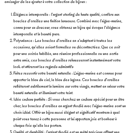
envisager de les ajouter à votre collection de bijoux :
Élégance intemporelle : l'argent sterling de haute qualité, confère aux
boucles d'oreilles une finition luxueuse. Combiné avec l'aigue-marine,
connu pour sa douceur, vous obtenez un bijou qui évoque l'élégance
intemporelle et la beauté pure.
Polyvalence : Les boucles d'oreilles en s'adaptent à toutes les
occasions, qu'elles soient formelles ou décontractées. Que ce soit
pour une soirée habillée, une réunion professionnelle ou une sortie
entre amis, ces boucles d'oreilles rehausseront instantanément votre
look et attireront les regards admiratifs
Faites ressortir votre beauté naturelle : L'aigue-marine est connue pour
apporter le bleu du ciel, le bleu des lagons. Ces boucles d'oreilles
refléteront subtilement la lumière sur votre visage, mettant en valeur votre
beauté naturelle et illuminant votre teint.
Idée cadeau parfaite : Si vous cherchez un cadeau spécial pour un être
cher, les boucles d'oreilles en argent rhodié avec l'aigue-marine sont un
choix idéal. Offrir un bijou aussi élégant et significatif montrera à quel
point vous tenez à cette personne et lui apportera joie et bonheur à
chaque fois qu'elle les portera.
Qualité et durabilité : l'argent rhodié est un métal précieux offrant une