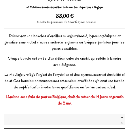
Création artisanale disponible et livrée sans frais de port pour la Belgique
33,00 €
TTC
Selon les promesses de Bpost 1à 2 jours ouvrables
Découvrez nos boucles d'oreilles en argent rhodié, hypoallergéniques et
garanties sans nickel ni autres métaux allergisants ou toxiques, parfaites pour les
peaux sensibles.
Chaque boucle est ornée d'un délicat cube de cristal, qui reflète la lumière
avec élégance.
Le rhodiage protège l'argent de l'oxydation et des rayures, assurant durabilité et
éclat. Ces boucles contemporaines artisanales et raffinées ajoutent une touche
de sophistication à votre tenue quotidienne ou font un cadeau idéal.
Livraison sans frais de port en Belgique, droit de retour de 14 jours et garantie
de 2 ans.