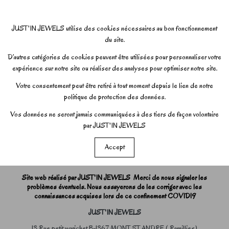
JUST'IN JEWELS utilise des cookies nécessaires au bon fonctionnement
du site.
D’autres catégories de cookies peuvent être utilisées pour personnaliser votre
expérience sur notre site ou réaliser des analyses pour optimiser notre site.
Votre consentement peut être retiré à tout moment depuis le lien de notre
politique de protection des données.
Vos données ne seront jamais communiquées à des tiers de façon volontaire
par JUST'IN JEWELS
Accept
Site web réalisé par JUST'IN JEWELS Merci de nous signaler les
problèmes éventuels. Nous essayerons de les corriger avec les
connaissances acquises lors de ce confinement COVID19
JUST'IN JEWELS
13 Rue petit warichet B-1367 MONT ST ANDRE ( Ramillies)