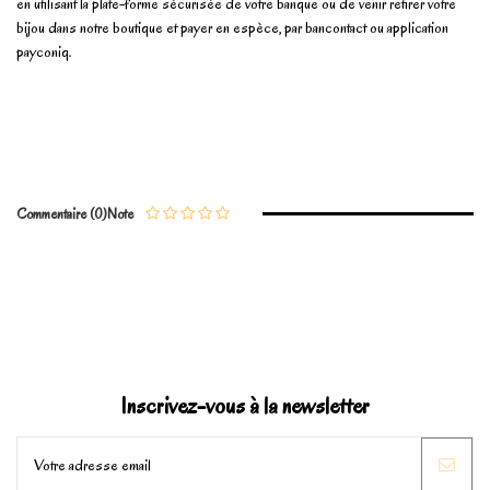
en utilisant la plate-forme sécurisée de votre banque ou de venir retirer votre
bijou dans notre boutique et payer en espèce, par bancontact ou application
payconiq.
En stock
2 Produits
No reviews
Write review
Commentaire (0)
Note
Marque
Inscrivez-vous à la newsletter