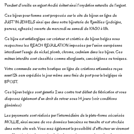
Pendant d'oreille en argent rhodié évitant ainsi l'oxydation naturelle de l'argent.
Ces bijoux pour femme sont proposés sur le site de bijoux en ligne de
JUST'IN JEWELS ainsi que dans notre bijouterie de Ramillies (jodoigne,
perwez, eghezée) ouverte du mercredi au samedi de 10h30 à 18h.
Ce bijou est antiallergique car créateur et créatrice de bijoux belges nous
respectons les REACH REGULATION imposées par l'union européenne
interdisant l'usage de nickel, plomb, chrome, cadmium dans les bijoux. Ces
métaux interdits sont classifiés comme allergisants, cancérigènes ou toxiques.
Votre commande sur notre boutique en ligne de créations artisanales reçue
avant 12h sera expédiée le jour même sans frais de port pour la belgique via
BPOST.
Ces bijoux belges sont garantis 2 ans contre tout défaut de fabrication et vous
disposez également d'un droit de retour sous 14 jours (voir conditions
générales)
Les payements sont réalisés par l'intermédiaire de la plate-forme sécurisée
MOLLIE, ainsi aucune de vos données bancaires ne transite et est stockée
dans notre site web. Vous avez également la possibilité d'effectuer un virement