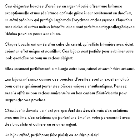
Ces élégantes boucles d'oreilles en argent rhodié offrent une brillance
exceptionnelle et une résistance optimale grâce à leur revêtement en rhodium,
un métal précieux qui protège l'argent de l'oxydation et des rayures. Garanties
sans nickel ni autres métaux interdits, elles sont parfaitement hypoallergéniques,
idéales pour les peaux sensibles.
Chaque boucle est ornée d'un cube de cristal, qui reflète la lumière avec éclat,
créant un effet unique et scintillant. Ces bijoux sont parfaits pour sublimer votre
look quotidien ou pour un cadeau élégant.
Elles incarnent parfaitement le mélange entre luxe, naturel et savoir-faire artisanal.
Les bijoux artisanaux comme ces boucles d'oreilles sont un excellent choix
pour celles qui aiment porter des pièces uniques et authentiques. Pensez
aussi à offrir un bon cadeau anniversaire ou bon cadeau Saint-Valentin pour
surprendre vos proches.
Chez Just'in Jewels ce n'est pas que
Just
des
Jewels
mais des créations
avec une âme, des créations qui portent une émotion, votre personnalité avec
des bracelets et colliers en or ou en argent.
Un bijou raffiné, parfait pour faire plaisir ou se faire plaisir !