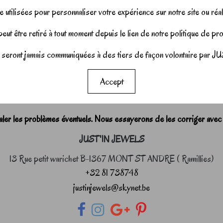
 utilisées pour personnaliser votre expérience sur notre site ou réal
ut être retiré à tout moment depuis le lien de notre politique de p
seront jamais communiquées à des tiers de façon volontaire pa
Accept
r les problèmes éventuels. Nous essayerons de les corriger avec
JUST'IN JEWELS
13 Rue petit warichet B-1367 MONT ST ANDRE ( Ramillies)
+32 81 738748
justinjewels@skynet.be