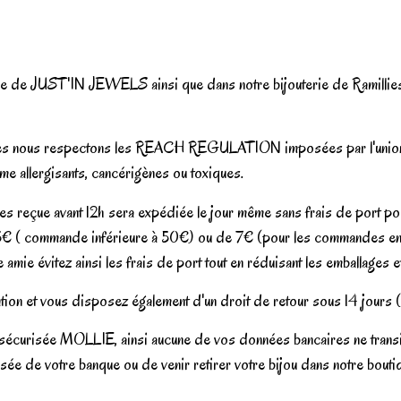
igne de JUST'IN JEWELS ainsi que dans notre bijouterie de Ramilli
 belges nous respectons les REACH REGULATION imposées par l'union 
me allergisants, cancérigènes ou toxiques.
les reçue avant 12h sera expédiée le jour même sans frais de port p
de 15€ ( commande inférieure à 50€) ou de 7€ (pour les commandes e
ie évitez ainsi les frais de port tout en réduisant les emballages e
ation et vous disposez également d'un droit de retour sous 14 jours 
e sécurisée MOLLIE, ainsi aucune de vos données bancaires ne transit
urisée de votre banque ou de venir retirer votre bijou dans notre bou