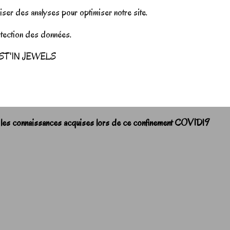
iser des analyses pour optimiser notre site.
rotection des données.
r JUST'IN JEWELS
 les connaissances acquises lors de ce confinement COVID19