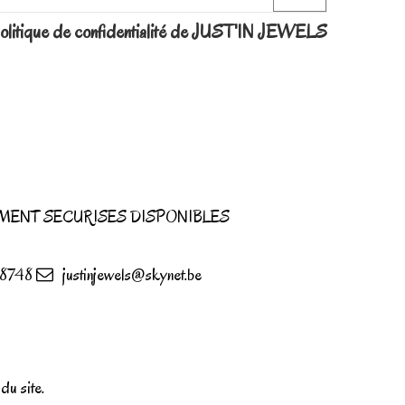
la politique de confidentialité de JUST'IN JEWELS
MENT SECURISES DISPONIBLES
8748
justinjewels@skynet.be
u site.