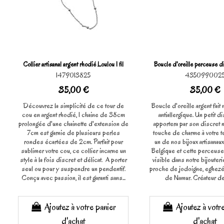
Collier artisanal argent rhodié Loulou 1 fil
Boucle d'oreille perceuse 
1479013825
435099002
35,00 €
35,00 €
Découvrez la simplicité de ce tour de
Boucle d'oreille argent fait 
cou en argent rhodié, 1 chaine de 38cm
antiallergique. Un petit d
prolongée d'une chainette d'extension de
apportera par son discret mo
7cm est garnie de plusieurs perles
touche de charme à votre t
rondes écartées de 2cm. Parfait pour
un de nos bijoux artisanau
sublimer votre cou, ce collier incarne un
Belgique et cette perceuse 
style à la fois discret et délicat. A porter
visible dans notre bijouteri
seul ou pour y suspendre un pendentif.
proche de jodoigne, eghezé
Conçu avec passion, il est garanti sans...
de Namur. Créateur de 
Ajoutez à votre panier
Ajoutez à votr
d'achat
d'achat