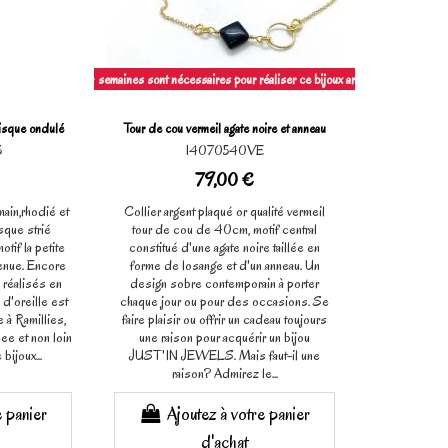
Patience, 4 semaines sont nécessaires pour réaliser ce bijoux artisanl à la main.
disque ondulé
Tour de cou vermeil agate noire et anneau
5
14070540VE
79,00 €
main,rhodié et
Collier argent plaqué or qualité vermeil
isque strié
tour de cou de 40cm, motif central
tif la petite
constitué d'une agate noire taillée en
enue. Encore
forme de losange et d'un anneau. Un
x réalisés en
design sobre contemporain à porter
d'oreille est
chaque jour ou pour des occasions. Se
e à Ramillies,
faire plaisir ou offrir un cadeau toujours
ee et non loin
une raison pour acquérir un bijou
bijoux...
JUST'IN JEWELS. Mais faut-il une
raison? Admirez le...
e panier
Ajoutez à votre panier
d'achat