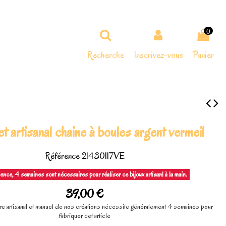
0
Recherche
Inscrivez-vous
Panier
t artisanal chaine à boules argent vermeil
Référence
21430117VE
ence, 4 semaines sont nécessaires pour réaliser ce bijoux artisanl à la main.
39,00 €
re artisanal et manuel de nos créations nécessite généralement 4 semaines pour
fabriquer cet article