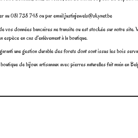
cter au 081 738 748 ou par email
justinjewels@skynet.be
vos données bancaires ne transite ou est stockée sur notre site. Vo
en espèce en cas d'enlèvement à la boutique.
aranti une gestion durable des forets dont sont issus les bois servant
boutique de bijoux artisanaux avec pierres naturelles fait main en 