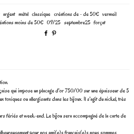
argent
métal
classique
créations de - de 50€
vermeil
éations moins de 50€
09/25
septembre25
forçat
tion.
française qui impose un placage d'or 750/00 sur une épaisseur de 5
ques ou allergisants dans les bijoux. Il s'agit du nickel, très
ours fériés et week-end. Le bijou sera accompagné de la carte de
. Malheureusement pour nos ami(e)s français(e)s nous sommes