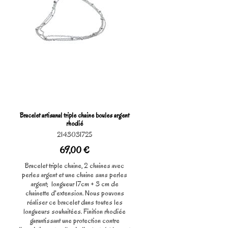
Bracelet artisanal triple chaine boules argent
rhodié
2143031725
69,00 €
Bracelet triple chaine, 2 chaines avec
perles argent et une chaine sans perles
argent; longueur 17cm + 3 cm de
chainette d'extension. Nous pouvons
réaliser ce bracelet dans toutes les
longueurs souhaitées. Finition rhodiée
garantissant une protection contre