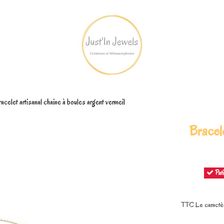
acelet artisanal chaine à boules argent vermeil
Bracele
Pati
TTC
Le caractè