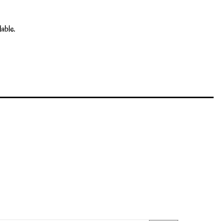
able.
Write review
Marque