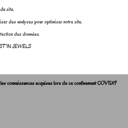
u site.
iser des analyses pour optimiser notre site.
rotection des données.
r JUST'IN JEWELS
 les connaissances acquises lors de ce confinement COVID19