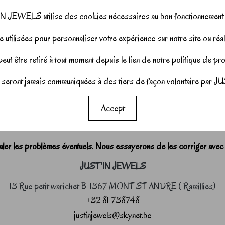
N JEWELS utilise des cookies nécessaires au bon fonctionnement d
 utilisées pour personnaliser votre expérience sur notre site ou réal
ut être retiré à tout moment depuis le lien de notre politique de p
seront jamais communiquées à des tiers de façon volontaire pa
Accept
r les problèmes éventuels. Nous essayerons de les corriger avec
JUST'IN JEWELS
13 Rue petit warichet B-1367 MONT ST ANDRE ( Ramillies)
+32 81 738748
justinjewels@skynet.be