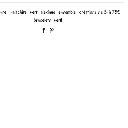
rure
malachite
vert
alexiane
ensemble
créations de 51 à 75€
bracelets
vert1