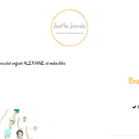
racelet argent ALEXIANE et malachite
Bra
C