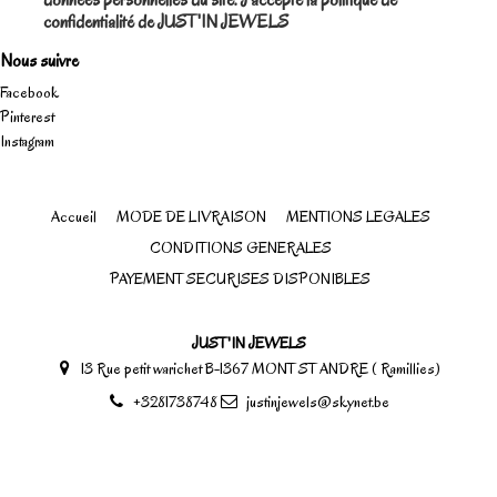
données personnelles du site. J'accepte la politique de
confidentialité de JUST'IN JEWELS
Nous suivre
Facebook
Pinterest
Instagram
Accueil
MODE DE LIVRAISON
MENTIONS LEGALES
CONDITIONS GENERALES
PAYEMENT SECURISES DISPONIBLES
JUST'IN JEWELS
13 Rue petit warichet B-1367 MONT ST ANDRE ( Ramillies)
+3281738748
justinjewels@skynet.be