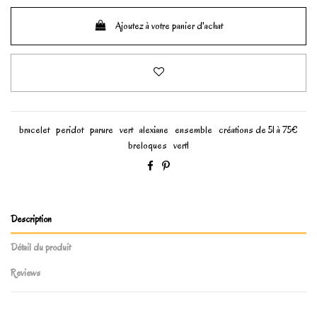
Ajoutez à votre panier d'achat
bracelet
peridot
parure
vert
alexiane
ensemble
créations de 51 à 75€
breloques
vert1
Description
Détail du produit
Reviews