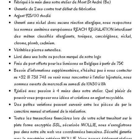
Fabriqué à la main dans notre atelier de Mont St André (Be)
Garantie de 2 ans contre tout défaut de fabrication
Argent 925/00 rhodié
Garanti sans nickel donc aucune réaction allergique, nous respectons
les normes sanitaires européennes REACH REGULATION interdisant
des métaux classifiés allergisants, toxiques, cancérigènes, nickel,
chrome, plomb, cadmium.
Véritables pierres naturelles.
Livré dans une boîte ou pochon marqué de notre logo
Frais de port offerts pour les livraisons en Belgique à partir de 75€
Besoin d'informations supplémentaires, n'hésitez pas à nous contacter
au +32 81 738 748 ou venir nous rencontrer à l'atelier bijouterie, nous
sommes ouverts du mercredi au samedi de 10h30 à 18h
Réalisé avec passion à 4 mains dans notre atelier. Quel plaisir de
pouvoir vous proposer nos idées et créations en argent recyclable.
Des petites variations peuvent survenir entre les pièces de par le
caractère manuel et artisanal de la réalisation.
Toutes les transactions financières lors de votre achat transitent sur la
plate forme encryptée SSL, sécurisée MOLLIE, nous n'enregistrons
pas dans notre site web vos coordonnées bancaires. Sécurité garantie
avec le prestataire extérieur MOLLIE. Vous pouvez également réaliser