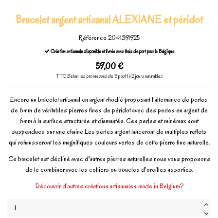
Bracelet argent artisanal ALEXIANE et péridot
Référence
2041391925
Création artisanale disponible et livrée sans frais de port pour la Belgique
59,00 €
TTC
Selon les promesses de Bpost 1à 2 jours ouvrables
Encore un bracelet artisanal en argent rhodié proposant l'alternance de perles
de 6mm de véritables pierres fines de péridot avec des perles en argent de
6mm à la surface structurée et diamantée. Ces perles et minéraux sont
suspendues sur une chaine Les perles argent lanceront de multiples reflets
qui rehausseront les magnifiques couleurs vertes de cette pierre fine naturelle.
Ce bracelet est décliné avec d'autres pierres naturelles nous vous proposons
de le combiner avec les colliers ou boucles d'oreilles assorties.
Découvrir d'autres créations artisanales made in Belgium?