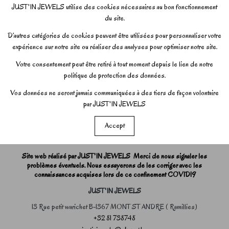
JUST'IN JEWELS utilise des cookies nécessaires au bon fonctionnement
du site.
D’autres catégories de cookies peuvent être utilisées pour personnaliser votre
expérience sur notre site ou réaliser des analyses pour optimiser notre site.
Votre consentement peut être retiré à tout moment depuis le lien de notre
politique de protection des données.
Vos données ne seront jamais communiquées à des tiers de façon volontaire
par JUST'IN JEWELS
Accept
Site web réalisé par JUST'IN JEWELS Merci de nous signaler les
problèmes éventuels. Nous essayerons de les corriger avec les
connaissances acquises lors de ce confinement COVID19
JUST'IN JEWELS
13 Rue petit warichet B-1367 MONT ST ANDRE ( Ramillies)
+32 81 738748