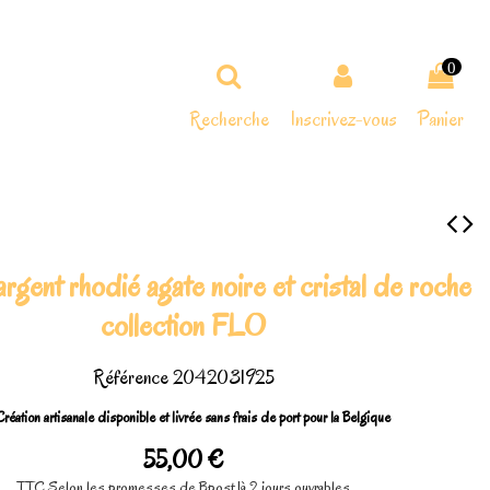
0
Recherche
Inscrivez-vous
Panier
argent rhodié agate noire et cristal de roche
collection FLO
Référence
2042031925
réation artisanale disponible et livrée sans frais de port pour la Belgique
55,00 €
TTC
Selon les promesses de Bpost 1à 2 jours ouvrables