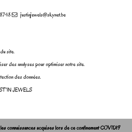
8748
justinjewels@skynet.be
u site.
iser des analyses pour optimiser notre site.
rotection des données.
r JUST'IN JEWELS
 les connaissances acquises lors de ce confinement COVID19