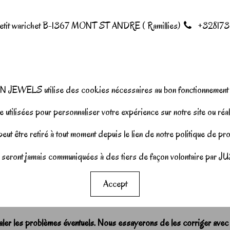
petit warichet B-1367 MONT ST ANDRE ( Ramillies)
+328173
N JEWELS utilise des cookies nécessaires au bon fonctionnement d
 utilisées pour personnaliser votre expérience sur notre site ou réal
ut être retiré à tout moment depuis le lien de notre politique de p
seront jamais communiquées à des tiers de façon volontaire pa
Accept
r les problèmes éventuels. Nous essayerons de les corriger avec