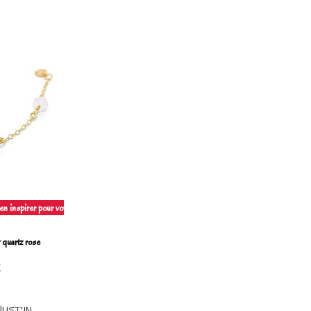
n inspirer pour votre création
 quartz rose
E
 JUST'IN