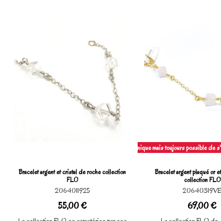
Pièce unique mais toujours possible de s'e
Bracelet argent et cristal de roche collection
Bracelet argent plaqué or et
FLO
collection FLO
2064011925
20640319V
55,00 €
69,00 €
La collection FLO se caractérise par ses
La collection FLO de