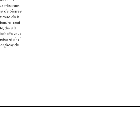
x artisanaux
es de pierres
tz rose de 6
tendre sont
e, dans la
hainette vous
eton et ainsi
 longueur du