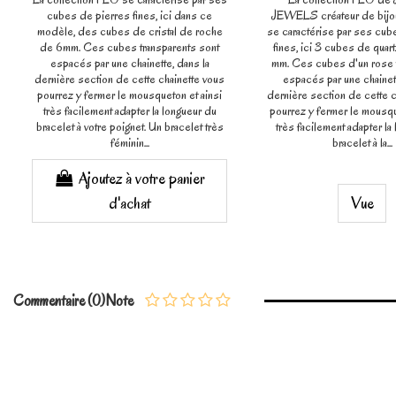
cubes de pierres fines, ici dans ce
JEWELS créateur de bijou
modèle, des cubes de cristal de roche
se caractérise par ses cub
de 6mm. Ces cubes transparents sont
fines, ici 3 cubes de quar
espacés par une chainette, dans la
mm. Ces cubes d'un rose 
dernière section de cette chainette vous
espacés par une chainett
pourrez y fermer le mousqueton et ainsi
dernière section de cette c
très facilement adapter la longueur du
pourrez y fermer le mousqu
bracelet à votre poignet. Un bracelet très
très facilement adapter la
féminin...
bracelet à la...
Ajoutez à votre panier
d'achat
Vue
Commentaire (0)
Note