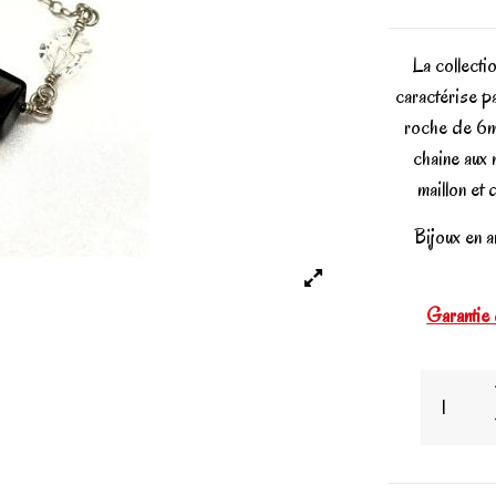
La collect
caractérise p
roche de 6mm
chaine aux 
maillon et
Bijoux en a
Garantie 