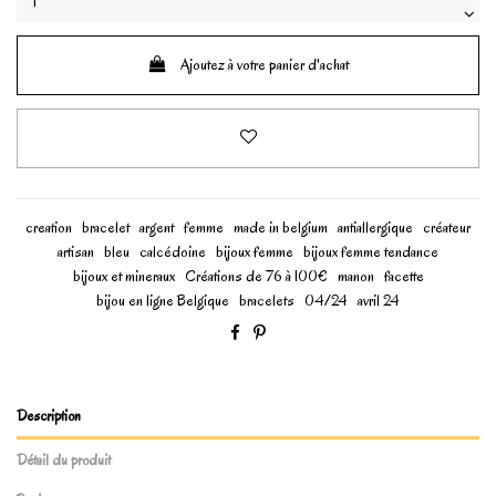
Ajoutez à votre panier d'achat
creation
bracelet
argent
femme
made in belgium
antiallergique
créateur
artisan
bleu
calcédoine
bijoux femme
bijoux femme tendance
bijoux et mineraux
Créations de 76 à 100€
manon
facette
bijou en ligne Belgique
bracelets
04/24
avril 24
Description
Détail du produit