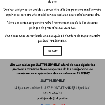
du site.
D’autres catégories de cookies peuvent être utilisées pour personnaliser votre
expérience sur notre site ou réaliser des analyses pour optimiser notre site.
Votre consentement peut être retiré à tout moment depuis le lien de notre
politique de protection des données.
Vos données ne seront jamais communiquées à des tiers de façon volontaire
par JUST'IN JEWELS
Accept
Site web réalisé par JUST'IN JEWELS Merci de nous signaler les
problèmes éventuels. Nous essayerons de les corriger avec les
connaissances acquises lors de ce confinement COVID19
JUST'IN JEWELS
13 Rue petit warichet B-1367 MONT ST ANDRE ( Ramillies)
+32 81 738748
justinjewels@skynet.be