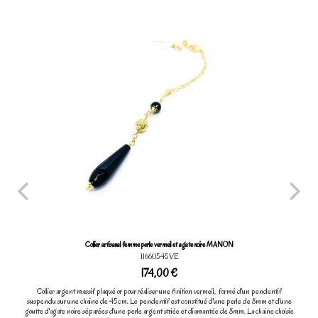
Collier artisanal femme perle vermeil et agate noire MANON
11660545VE
174,00 €
Collier argent massif plaqué or pour réaliser une finition vermeil, formé d'un pendentif
suspendu sur une chaine de 45cm. Le pendentif est constitué d'une perle de 8mm et d'une
goutte d'agate noire séparées d'une perle argent striée et diamantée de 8mm. La chaine choisie