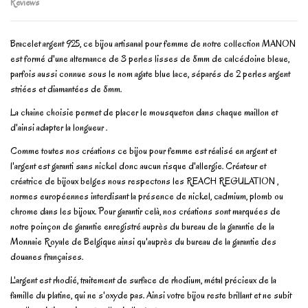
Reviews
Bracelet argent 925, ce bijou artisanal pour femme de notre collection MANON
est formé d'une alternance de 3 perles lisses de 8mm de calcédoine bleue,
parfois aussi connue sous le nom agate blue lace, séparés de 2 perles argent
striées et diamantées de 8mm.
La chaine choisie permet de placer le mousqueton dans chaque maillon et
d'ainsi adapter la longueur .
Comme toutes nos créations ce bijou pour femme est réalisé en argent et
l'argent est garanti sans nickel donc aucun risque d'allergie. Créateur et
créatrice de bijoux belges nous respectons les REACH REGULATION ,
normes européennes interdisant la présence de nickel, cadmium, plomb ou
chrome dans les bijoux. Pour garantir celà, nos créations sont marquées de
notre poinçon de garantie enregistré auprès du bureau de la garantie de la
Monnaie Royale de Belgique ainsi qu'auprès du bureau de la garantie des
douanes françaises.
L'argent est rhodié, traitement de surface de rhodium, métal précieux de la
famille du platine, qui ne s'oxyde pas. Ainsi votre bijou reste brillant et ne subit