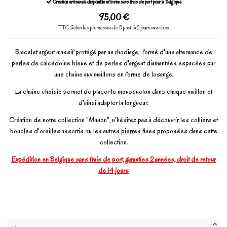
Création artisanale disponible et livrée sans frais de port pour la Belgique
95,00 €
TTC
Selon les promesses de Bpost 1à 2 jours ouvrables
Bracelet argent massif protégé par un rhodiage, formé d'une alternance de
perles de calcédoine bleue et de perles d'argent diamantées espacées par
une chaine aux maillons en forme de losange.
La chaine choisie permet de placer le mousqueton dans chaque maillon et
d'ainsi adapter la longueur.
Création de notre collection "Manon", n'hésitez pas à découvrir les colliers et
boucles d'oreilles assortis ou les autres pierres fines proposées dans cette
collection.
Expédition en Belgique sans frais de port, garanties 2 années, droit de retour
de 14 jours