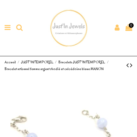
0
Accueil
JUST'INTEMPOREL
Bracelets JUST'INTEMPOREL
Bracelet artisanal femme argent rhodié et calcédoine bleue MANON