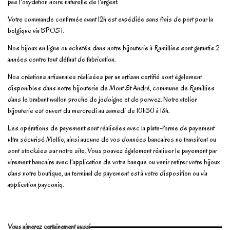
pas l'oxydation noire naturelle de l'argent.
Votre commande confirmée avant 12h est expédiée sans frais de port pour la
belgique via BPOST.
Nos bijoux en ligne ou achetés dans notre bijouterie à Ramillies sont garantis 2
années contre tout défaut de fabrication.
Nos créations artisanales réalisées par un artisan certifié sont également
disponibles dans notre bijouterie de Mont St André, commune de Ramillies
dans le brabant wallon proche de jodoigne et de perwez. Notre atelier
bijouterie est ouvert du mercredi au samedi de 10h30 à 18h.
Les opérations de payement sont réalisées avec la plate-forme de payement
ultra sécurisé Mollie, ainsi aucune de vos données bancaires ne transitent ou
sont stockées sur notre site. Vous pouvez également réaliser le payement par
virement bancaire avec l'application de votre banque ou venir retirer votre bijoux
dans notre boutique, un terminal de payement est à votre disposition ou via
application payconiq.
En stock
3 Produits
No reviews
Write review
Vous aimerez certainement aussi
Marque