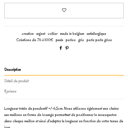
creation
argent
collier
made in belgium
antiallergique
Créations de 76 à 100€
paula
perles
gris
perle perle grise
Description
Détail du produit
Reviews
Longueur totale du pendentif +/-6,5cm. Nous utilisons également une chaine
aux maillons en forme de losange permettant de positionner le mousqueton
dans chaque maillon et ainsi d'adapter la longueur en fonction de votre tenue du
jour.