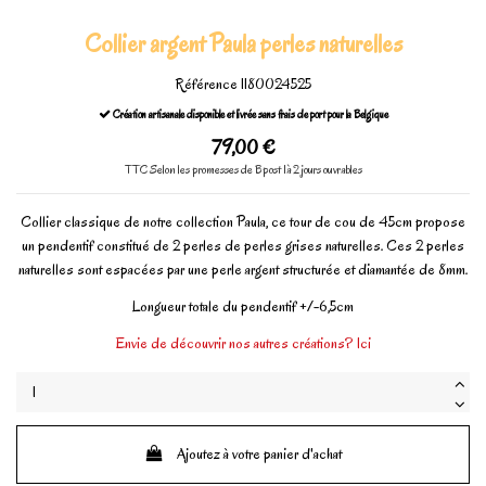
Collier argent Paula perles naturelles
Référence
1180024525
Création artisanale disponible et livrée sans frais de port pour la Belgique
79,00 €
TTC
Selon les promesses de Bpost 1à 2 jours ouvrables
Collier classique de notre collection Paula, ce tour de cou de 45cm propose
un pendentif constitué de 2 perles de perles grises naturelles. Ces 2 perles
naturelles sont espacées par une perle argent structurée et diamantée de 8mm.
Longueur totale du pendentif +/-6,5cm
Envie de découvrir nos autres créations? Ici
Ajoutez à votre panier d'achat