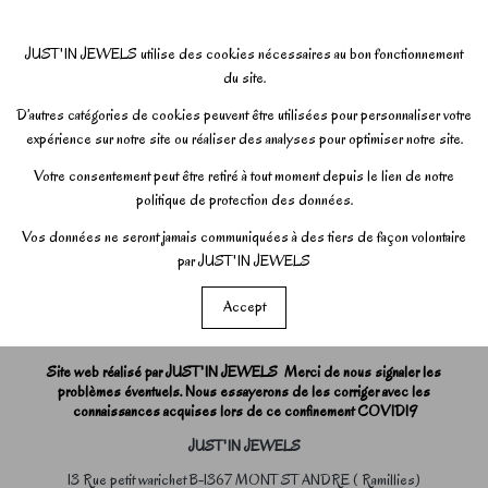
JUST'IN JEWELS utilise des cookies nécessaires au bon fonctionnement
du site.
D’autres catégories de cookies peuvent être utilisées pour personnaliser votre
expérience sur notre site ou réaliser des analyses pour optimiser notre site.
Votre consentement peut être retiré à tout moment depuis le lien de notre
politique de protection des données.
Vos données ne seront jamais communiquées à des tiers de façon volontaire
par JUST'IN JEWELS
Accept
Site web réalisé par JUST'IN JEWELS Merci de nous signaler les
problèmes éventuels. Nous essayerons de les corriger avec les
connaissances acquises lors de ce confinement COVID19
JUST'IN JEWELS
13 Rue petit warichet B-1367 MONT ST ANDRE ( Ramillies)