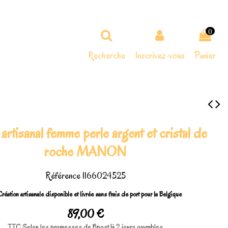
0
Recherche
Inscrivez-vous
Panier
 artisanal femme perle argent et cristal de
roche MANON
Référence
1166024525
réation artisanale disponible et livrée sans frais de port pour la Belgique
89,00 €
TTC
Selon les promesses de Bpost 1à 2 jours ouvrables