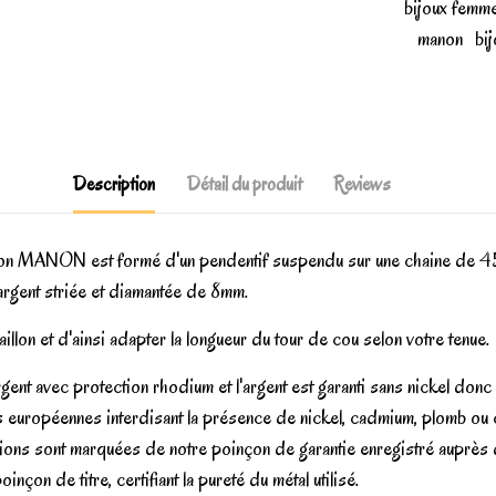
bijoux femm
manon
bi
Description
Détail du produit
Reviews
ction MANON est formé d'un pendentif suspendu sur une chaine de 45
 argent striée et diamantée de 8mm.
lon et d'ainsi adapter la longueur du tour de cou selon votre tenue.
nt avec protection rhodium et l'argent est garanti sans nickel donc a
opéennes interdisant la présence de nickel, cadmium, plomb ou ch
éations sont marquées de notre poinçon de garantie enregistré auprès
çon de titre, certifiant la pureté du métal utilisé.