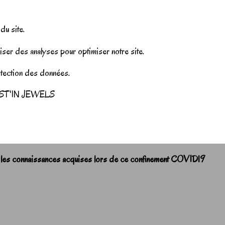
u site.
iser des analyses pour optimiser notre site.
rotection des données.
r JUST'IN JEWELS
 les connaissances acquises lors de ce confinement COVID19