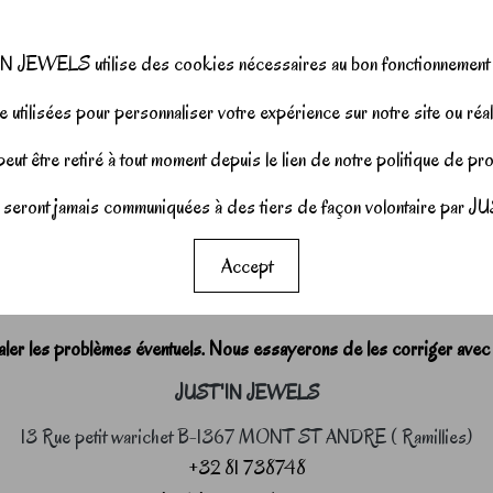
N JEWELS utilise des cookies nécessaires au bon fonctionnement d
 utilisées pour personnaliser votre expérience sur notre site ou réal
ut être retiré à tout moment depuis le lien de notre politique de p
seront jamais communiquées à des tiers de façon volontaire pa
Accept
r les problèmes éventuels. Nous essayerons de les corriger avec
JUST'IN JEWELS
13 Rue petit warichet B-1367 MONT ST ANDRE ( Ramillies)
+32 81 738748