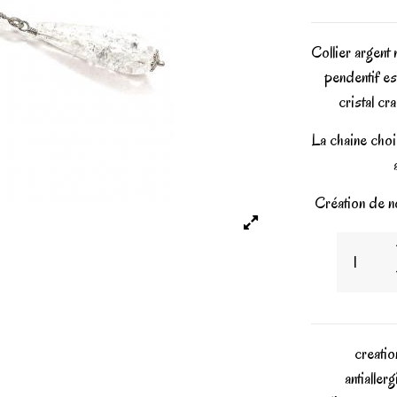
Collier argent
pendentif es
cristal c
La chaine choi
Création de no
creatio
antialler