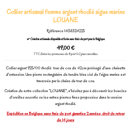
Collier artisanal femme argent rhodié aigue marine
LOUANE
Référence
1438324225
Création artisanale disponible et livrée sans frais de port pour la Belgique
49,00 €
TTC
Selon les promesses de Bpost 1à 2 jours ouvrables
Collier argent 925/00 rhodié tour de cou de 42cm prolongé d'une chainette
d'extension. Une pierre rectangulaire de tendre bleu ciel de l'aigue marine est
traversée par la chaine du tour de cou.
Création de notre collection "LOUANE", n'hésitez pas à découvrir les boucles
d'oreilles assortis ou les autres pierres fines proposées dans la version
argent rhodié.
Expédition en Belgique sans frais de port, garanties 2 années, droit de retour
de 14 jours