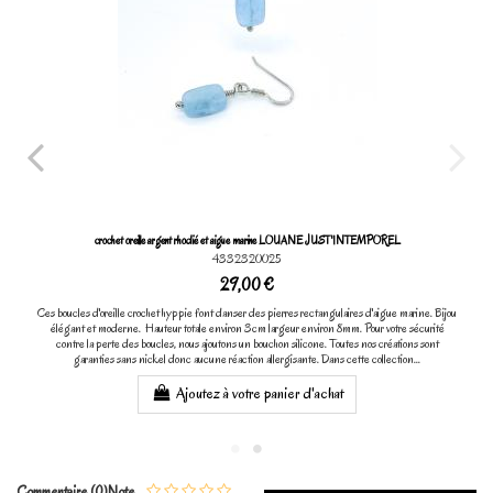
crochet oreille argent rhodié et aigue marine LOUANE JUST'INTEMPOREL
4332320025
29,00 €
Ces boucles d'oreille crochet hyppie font danser des pierres rectangulaires d'aigue marine. Bijou
élégant et moderne. Hauteur totale environ 3cm largeur environ 8mm. Pour votre sécurité
contre la perte des boucles, nous ajoutons un bouchon silicone. Toutes nos créations sont
garanties sans nickel donc aucune réaction allergisante. Dans cette collection...
Ajoutez à votre panier d'achat
Commentaire (0)
Note