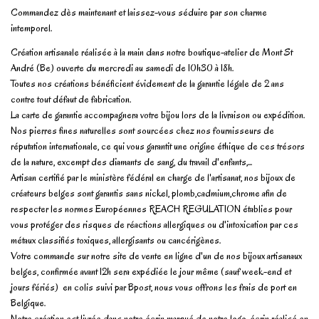
Commandez dès maintenant et laissez-vous séduire par son charme
intemporel.
Création artisanale réalisée à la main dans notre boutique-atelier de Mont St
André (Be) ouverte du mercredi au samedi de 10h30 à 18h.
Toutes nos créations bénéficient évidement de la garantie légale de 2 ans
contre tout défaut de fabrication.
La carte de garantie accompagnera votre bijou lors de la livraison ou expédition.
Nos pierres fines naturelles sont sourcées chez nos fournisseurs de
réputation internationale, ce qui vous garantit une origine éthique de ces trésors
de la nature, excempt des diamants de sang, du travail d'enfants,...
Artisan certifié par le ministère fédéral en charge de l'artisanat, nos bijoux de
créateurs belges sont garantis sans nickel, plomb,cadmium,chrome afin de
respecter les normes Européennes REACH REGULATION établies pour
vous protéger des risques de réactions allergiques ou d'intoxication par ces
métaux classifiés toxiques, allergisants ou cancérigènes.
Votre commande sur notre site de vente en ligne d'un de nos bijoux artisanaux
belges, confirmée avant 12h sera expédiée le jour même (sauf week-end et
jours fériés) en colis suivi par Bpost, nous vous offrons les frais de port en
Belgique.
Notre création est livrée dans notre écrin marqué de notre logo, écrin réalisé en