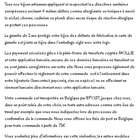
Tous nos bijoux artisanaux appliquent et respectent les directives sanitaires
européennes excluant 4 métaux définis comme allergisants ou toxiques à savoir
le nickel, chrome, cadmium ou plomb donc aucun risque de réaction allergique
en portant ces perceuses.
La garantie de 2 ans protège votre bijou des défauts de fabrication, la carte de
garantie est jointe au bijou dans l'emballage siglé avec notre logo.
Les payement sécurisés grâce à la plate-forme de transferts cryptée MOLLIE
et votre application bancaire, aucune de vos données bancaires ne transitent ou
ne sont jamais enregistrées sur notre site. Nous vous proposons également de
pouvoir effectuer le règlement de votre commande soit à l'enlèvement dans
notre bijouterie (bancontact, payconiq, visa ou espèce) ou en effectuant un
virement bancaire directement avec votre application bancaire.
Votre commande est transportée en Belgique par BPOST, jusque chez vous,
dans un point relais de votre choix, ou toute autre adresse comme votre lieu de
travail par exemple que vous nous indiqueriez lors du processus de
confirmation de la commande. Nous vous offrons les frais de port en Belgique
pour toute commande à partir de 75€
Vous souhaitez plus d'informations sur cette réalisation, les autres modèles