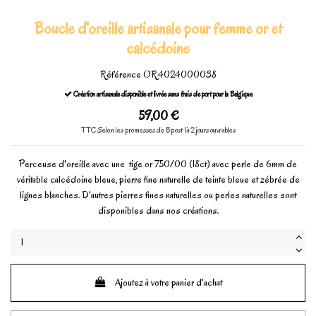
Boucle d'oreille artisanale pour femme or et
calcédoine
Référence
OR4024000038
Création artisanale disponible et livrée sans frais de port pour la Belgique
59,00 €
TTC
Selon les promesses de Bpost 1à 2 jours ouvrables
Perceuse d'oreille avec une tige or 750/00 (18ct) avec perle de 6mm de
véritable calcédoine bleue, pierre fine naturelle de teinte bleue et zébrée de
lignes blanches. D'autres pierres fines naturelles ou perles naturelles sont
disponibles dans nos créations.
Ajoutez à votre panier d'achat