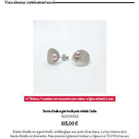
Vous aimerez certainement aussi
Marque
Patience, 4 semaines sont nécessaires pour réaliser ce bijoux artisanl à la main.
Bouton d'oreille argent rhodié perle véritable Ondine
4305510025
105,00 €
Bouton d'oreille en argent rhodié, antiallergique avec perle d'eau douce. La face interne de la
boucle d'oreille est diamantée. Nous pouvons également réaliser ce bijou en or 750/00 et ou avec