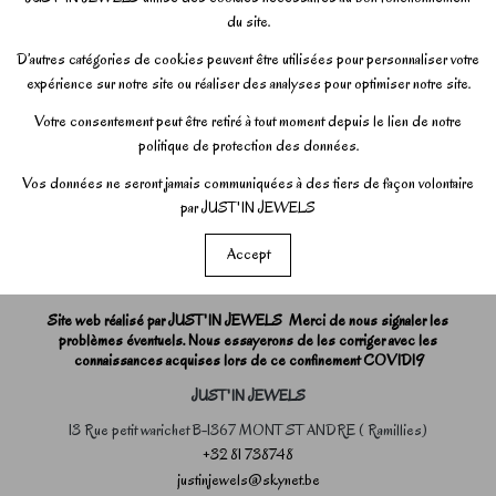
du site.
D’autres catégories de cookies peuvent être utilisées pour personnaliser votre
expérience sur notre site ou réaliser des analyses pour optimiser notre site.
Votre consentement peut être retiré à tout moment depuis le lien de notre
politique de protection des données.
Vos données ne seront jamais communiquées à des tiers de façon volontaire
par JUST'IN JEWELS
Accept
Site web réalisé par JUST'IN JEWELS Merci de nous signaler les
problèmes éventuels. Nous essayerons de les corriger avec les
connaissances acquises lors de ce confinement COVID19
JUST'IN JEWELS
13 Rue petit warichet B-1367 MONT ST ANDRE ( Ramillies)
+32 81 738748
justinjewels@skynet.be