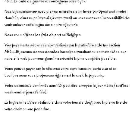
FSC. La carte de garantie accompagnera votre bijou.
Nos bijoux artisanaux avec pierres naturelles sont livrés par Bpost soit à votre
domicile, dans un point relais, à votre travail ou vous avez aussi la possibilité de
venir enlever cette bague dans notre bijouterie.
Nous vous offrons les frais de port en Belgique.
Vos payements sécurisés sont réalisés par la plate-forme de transaction
MOLLIE, aucune de vos données bancaires transitent ou sont stockées sur
notre site web pour vous garantir la sécurité la plus complète possible.
Vous pouvez payer sur le site avec votre carte bancaire, carte visa et en
boutique nous vous proposons également le cash, le payconiq.
Votre commande confirmée avant 12h peut être envoyée le jour même (sauf les
week-end et jours fériés).
La bague taille 59 est réalisable dans votre tour de doigt, avec la pierre fine de
votre choix ou une perle fine.
En stock
1 Article
No reviews
Write review