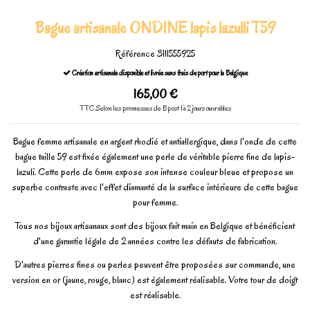
Bague artisanale ONDINE lapis lazulli T59
Référence
3111555925
Création artisanale disponible et livrée sans frais de port pour la Belgique
165,00 €
TTC
Selon les promesses de Bpost 1à 2 jours ouvrables
Bague femme artisanale en argent rhodié et antiallergique, dans l'onde de cette
bague taille 59 est fixée également une perle de véritable pierre fine de lapis-
lazuli. Cette perle de 6mm expose son intense couleur bleue et propose un
superbe contraste avec l'effet diamanté de la surface intérieure de cette bague
pour femme.
Tous nos bijoux artisanaux sont des bijoux fait main en Belgique et bénéficient
d'une garantie légale de 2 années contre les défauts de fabrication.
D'autres pierres fines ou perles peuvent être proposées sur commande, une
version en or (jaune, rouge, blanc) est également réalisable. Votre tour de doigt
est réalisable.