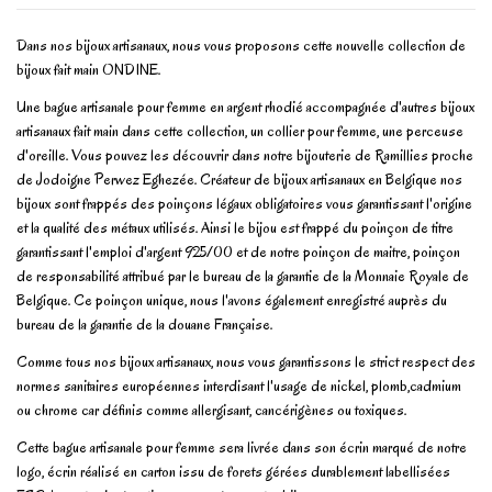
Dans nos bijoux artisanaux, nous vous proposons cette nouvelle collection de
bijoux fait main ONDINE.
Une bague artisanale pour femme en argent rhodié accompagnée d'autres bijoux
artisanaux fait main dans cette collection, un collier pour femme, une perceuse
d'oreille. Vous pouvez les découvrir dans notre bijouterie de Ramillies proche
de Jodoigne Perwez Eghezée. Créateur de bijoux artisanaux en Belgique nos
bijoux sont frappés des poinçons légaux obligatoires vous garantissant l'origine
et la qualité des métaux utilisés. Ainsi le bijou est frappé du poinçon de titre
garantissant l'emploi d'argent 925/00 et de notre poinçon de maitre, poinçon
de responsabilité attribué par le bureau de la garantie de la Monnaie Royale de
Belgique. Ce poinçon unique, nous l'avons également enregistré auprès du
bureau de la garantie de la douane Française.
Comme tous nos bijoux artisanaux, nous vous garantissons le strict respect des
normes sanitaires européennes interdisant l'usage de nickel, plomb,cadmium
ou chrome car définis comme allergisant, cancérigènes ou toxiques.
Cette bague artisanale pour femme sera livrée dans son écrin marqué de notre
logo, écrin réalisé en carton issu de forets gérées durablement labellisées