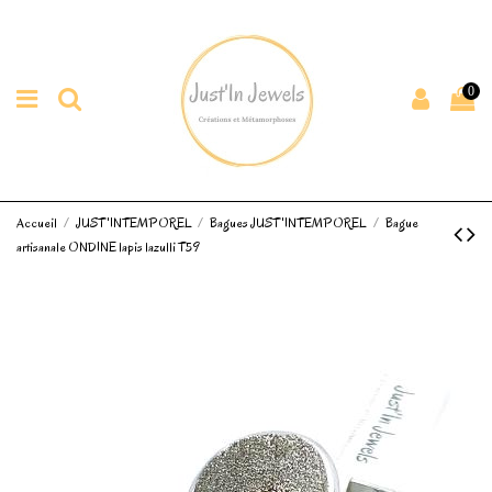
0
Accueil
JUST'INTEMPOREL
Bagues JUST'INTEMPOREL
Bague
artisanale ONDINE lapis lazulli T59