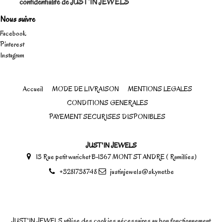
confidentialité de JUST'IN JEWELS
Nous suivre
Facebook
Pinterest
Instagram
Accueil
MODE DE LIVRAISON
MENTIONS LEGALES
CONDITIONS GENERALES
PAYEMENT SECURISES DISPONIBLES
JUST'IN JEWELS
13 Rue petit warichet B-1367 MONT ST ANDRE ( Ramillies)
+3281738748
justinjewels@skynet.be
JUST'IN JEWELS utilise des cookies nécessaires au bon fonctionnement