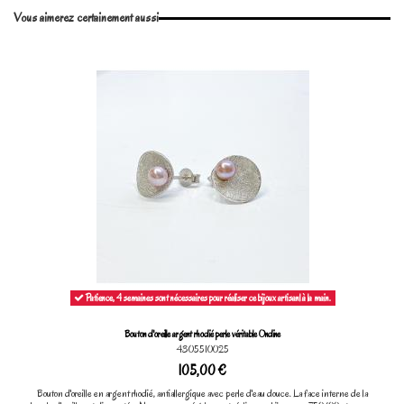
Vous aimerez certainement aussi
Marque
Patience, 4 semaines sont nécessaires pour réaliser ce bijoux artisanl à la main.
Bouton d'oreille argent rhodié perle véritable Ondine
4305510025
105,00 €
Bouton d'oreille en argent rhodié, antiallergique avec perle d'eau douce. La face interne de la