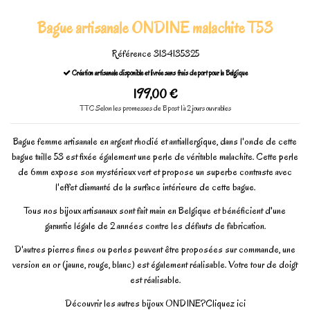
Bague artisanale ONDINE malachite T53
Référence
3134135325
Création artisanale disponible et livrée sans frais de port pour la Belgique
199,00 €
TTC
Selon les promesses de Bpost 1à 2 jours ouvrables
Bague femme artisanale en argent rhodié et antiallergique, dans l'onde de cette
bague taille 53 est fixée également une perle de véritable malachite. Cette perle
de 6mm expose son mystérieux vert et propose un superbe contraste avec
l'effet diamanté de la surface intérieure de cette bague.
Tous nos bijoux artisanaux sont fait main en Belgique et bénéficient d'une
garantie légale de 2 années contre les défauts de fabrication.
D'autres pierres fines ou perles peuvent être proposées sur commande, une
version en or (jaune, rouge, blanc) est également réalisable. Votre tour de doigt
est réalisable.
Découvrir les autres bijoux ONDINE?
Cliquez ici