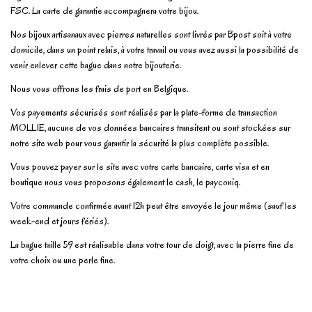
FSC. La carte de garantie accompagnera votre bijou.
Nos bijoux artisanaux avec pierres naturelles sont livrés par Bpost soit à votre
domicile, dans un point relais, à votre travail ou vous avez aussi la possibilité de
venir enlever cette bague dans notre bijouterie.
Nous vous offrons les frais de port en Belgique.
Vos payements sécurisés sont réalisés par la plate-forme de transaction
MOLLIE, aucune de vos données bancaires transitent ou sont stockées sur
notre site web pour vous garantir la sécurité la plus complète possible.
Vous pouvez payer sur le site avec votre carte bancaire, carte visa et en
boutique nous vous proposons également le cash, le payconiq.
Votre commande confirmée avant 12h peut être envoyée le jour même (sauf les
week-end et jours fériés).
La bague taille 59 est réalisable dans votre tour de doigt, avec la pierre fine de
votre choix ou une perle fine.
En stock
1 Article
No reviews
Write review