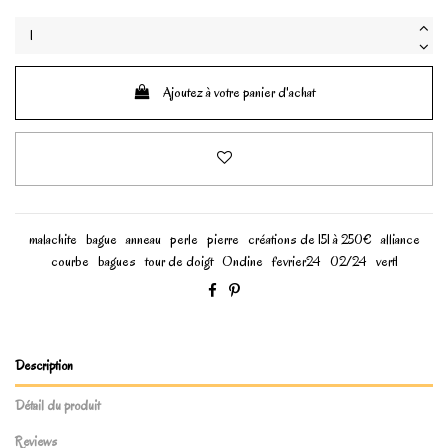
Ajoutez à votre panier d'achat
malachite
bague
anneau
perle
pierre
créations de 151 à 250€
alliance
courbe
bagues
tour de doigt
Ondine
fevrier24
02/24
vert1
Description
Détail du produit
Reviews