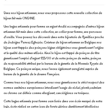
Dans nos bijoux artisanaux, nous vous proposons cette nouvelle collection de
bijoux fait main ONDINE.
Une bague artisanale pour femme en argent rhodié accompagnée d'autres bijoux
artisanaux fait main dans cette collection, un collier pour femme, une perceuse
d'oreille. Vous pouvez les découvrir dans notre bijouterie de Ramillies proche
de Jodoigne Perwez Eghezée. Créateur de bijoux artisanaux en Belgique nos
bijoux sont frappés des poinçons légaux obligatoires vous garantissant l'origine
et la qualité des métaux utilisés. Ainsi le bijou est frappé du poinçon de titre
garantissant l'emploi d'argent 925/00 et de notre poinçon de maitre, poinçon
de responsabilité attribué par le bureau de la garantie de la Monnaie Royale de
Belgique. Ce poinçon unique, nous l'avons également enregistré auprès du
bureau de la garantie de la douane Française.
Comme tous nos bijoux artisanaux, nous vous garantissons le strict respect des
normes sanitaires européennes interdisant l'usage de nickel, plomb,cadmium
ou chrome car définis comme allergisant, cancérigènes ou toxiques.
Cette bague artisanale pour femme sera livrée dans son écrin marqué de notre
logo, écrin réalisé en carton issu de forets gérées durablement labellisées