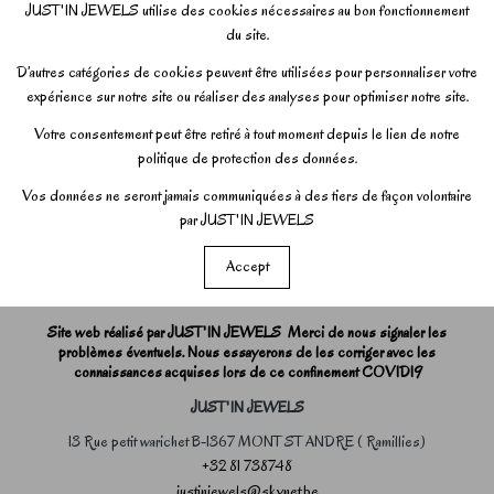
JUST'IN JEWELS utilise des cookies nécessaires au bon fonctionnement
du site.
D’autres catégories de cookies peuvent être utilisées pour personnaliser votre
expérience sur notre site ou réaliser des analyses pour optimiser notre site.
Votre consentement peut être retiré à tout moment depuis le lien de notre
politique de protection des données.
Vos données ne seront jamais communiquées à des tiers de façon volontaire
par JUST'IN JEWELS
Accept
Site web réalisé par JUST'IN JEWELS Merci de nous signaler les
problèmes éventuels. Nous essayerons de les corriger avec les
connaissances acquises lors de ce confinement COVID19
JUST'IN JEWELS
13 Rue petit warichet B-1367 MONT ST ANDRE ( Ramillies)
+32 81 738748
justinjewels@skynet.be