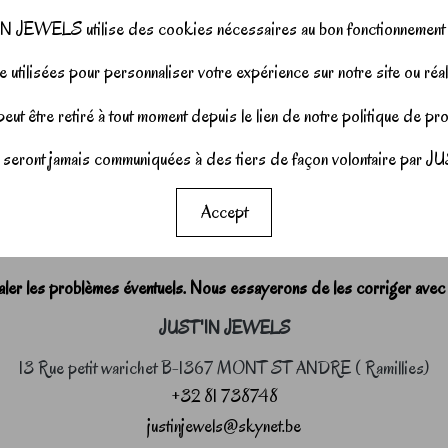
N JEWELS utilise des cookies nécessaires au bon fonctionnement d
 utilisées pour personnaliser votre expérience sur notre site ou réal
ut être retiré à tout moment depuis le lien de notre politique de p
seront jamais communiquées à des tiers de façon volontaire pa
Accept
r les problèmes éventuels. Nous essayerons de les corriger avec
JUST'IN JEWELS
13 Rue petit warichet B-1367 MONT ST ANDRE ( Ramillies)
+32 81 738748
justinjewels@skynet.be