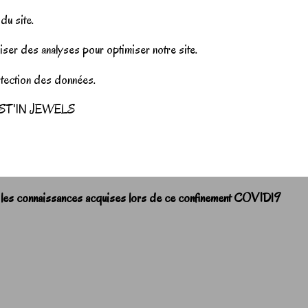
u site.
iser des analyses pour optimiser notre site.
rotection des données.
r JUST'IN JEWELS
 les connaissances acquises lors de ce confinement COVID19