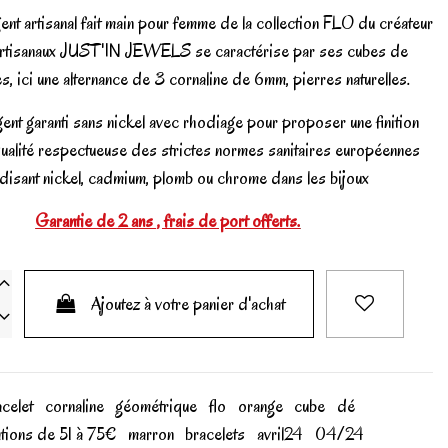
ent artisanal fait main pour femme de la collection FLO du créateur
artisanaux JUST'IN JEWELS se caractérise par ses cubes de
es, ici une alternance de 3 cornaline de 6mm, pierres naturelles.
gent garanti sans nickel avec rhodiage pour proposer une finition
 qualité respectueuse des strictes normes sanitaires européennes
rdisant nickel, cadmium, plomb ou chrome dans les bijoux
Garantie de 2 ans , frais de port offerts.
Ajoutez à votre panier d'achat
acelet
cornaline
géométrique
flo
orange
cube
dé
tions de 51 à 75€
marron
bracelets
avril24
04/24