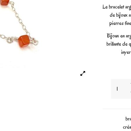
Le bracelet arg
de bijoux 
pierres fin
Bijoux en ar
brillante de
inye
br
créa