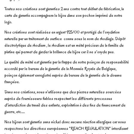
Toutes nos créations sont garanties 2 ans contre tout défaut de fabrication, la
carte de garantie accompagnera le bijou dans son pochon imprimé de notre
logo.
Nos créations sont réalisées en argent 925/00 et protégé de l'oxydation
naturelle par un traitement de surface connu sous le nom de rhodiage. Dépôt
électrolytique de rhodium , le rhodium est un métal précieux de la famille du
platine qui permet de garder la brillance du bijou car il ne s'oxyde pas.
La qualité du métal est garantie par la frappe de notre poinçon de responsabilité
accordé par le bureau de la garantie de la Monnaie Royale de Belgique,
poinçon également enregistré auprès du bureau de la garantie de la douane
française.
Dans nos créations, nous n'utilisons que des pierres naturelles sourcées
auprès de fournisseurs fiables respectant les différents processus
d'interdiction du travail des enfants, exploitation à des fins de financement de
guerre, etc......
Nos bijoux sont garantis sans nickel donc aucune réaction allergique car nous
respectons les directives européennes "REACH REGULATION" interdisant