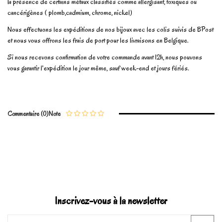
la présence de certains métaux classifiés comme allergisant, toxiques ou
cancérigènes ( plomb,cadmium, chrome, nickel)
Nous effectuons les expéditions de nos bijoux avec les colis suivis de BPost
et nous vous offrons les frais de port pour les livraisons en Belgique.
Si nous recevons confirmation de votre commande avant 12h, nous pouvons
vous garantir l'expédition le jour même, sauf week-end et jours fériés.
En stock
1 Article
No reviews
Write review
Commentaire (0)
Note
Marque
Inscrivez-vous à la newsletter