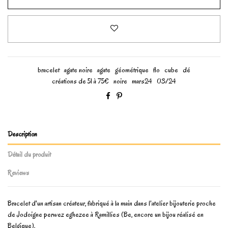
bracelet
agate noire
agate
géométrique
flo
cube
dé
créations de 51 à 75€
noire
mars24
03/24
Description
Détail du produit
Reviews
Bracelet d'un artisan créateur, fabriqué à la main dans l'atelier bijouterie proche
de Jodoigne perwez eghezee à Ramillies (Be, encore un bijou réalisé en
Belgique).