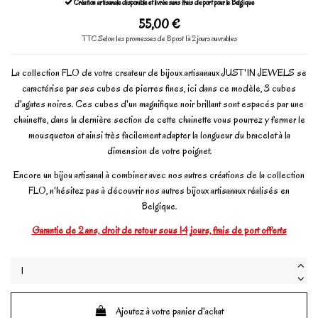
Création artisanale disponible et livrée sans frais de port pour la Belgique
55,00 €
TTC
Selon les promesses de Bpost 1à 2 jours ouvrables
La collection FLO de votre createur de bijoux artisanaux JUST'IN JEWELS se
caractérise par ses cubes de pierres fines, ici dans ce modèle, 3 cubes
d'agates noires. Ces cubes d'un magnifique noir brillant sont espacés par une
chainette, dans la dernière section de cette chainette vous pourrez y fermer le
mousqueton et ainsi très facilement adapter la longueur du bracelet à la
dimension de votre poignet.
Encore un bijou artisanal à combiner avec nos autres créations de la collection
FLO, n'hésitez pas à découvrir nos autres bijoux artisanaux réalisés en
Belgique.
Garantie de 2 ans, droit de retour sous 14 jours, frais de port offerts
Ajoutez à votre panier d'achat