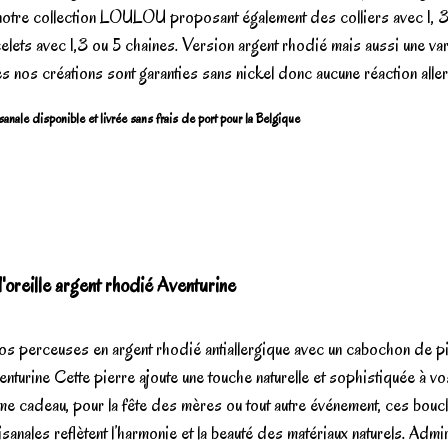
 notre collection LOULOU proposant également des colliers avec 1, 
elets avec 1,3 ou 5 chaines. Version argent rhodié mais aussi une var
s nos créations sont garanties sans nickel donc aucune réaction allerg
sanale disponible et livrée sans frais de port pour la Belgique
oreille argent rhodié Aventurine
s perceuses en argent rhodié antiallergique avec un cabochon de p
venturine Cette pierre ajoute une touche naturelle et sophistiquée à vo
e cadeau, pour la fête des mères ou tout autre événement, ces bouc
tisanales reflètent l’harmonie et la beauté des matériaux naturels. Admi