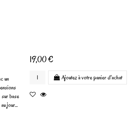
19,00 €
Ajoutez à votre panier d'achat
ec un
mensions
µ sur base
au jour...