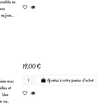
ponible en
base
au jour...
19,00 €
Ajoutez à votre panier d'achat
 5mm avec
illes et
t) Une
r ou...