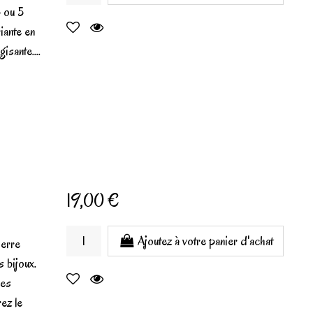
3 ou 5
iante en
isante....
19,00 €
Ajoutez à votre panier d'achat
ierre
s bijoux.
les
rez le