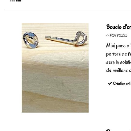
Boucle d'or
4193990525
Mini puce d'
portera de fa
sera la solut
de maillons 
Création arti