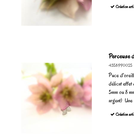
Création arti
Perceuse d'
4358990025
Puce d'oreil
délicat effe
5mm ou 8 mm 
argent) Une c
Création arti