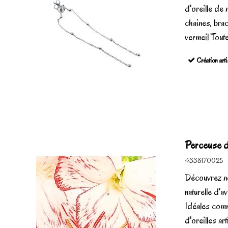
d'oreille de
chaines, brac
vermeil Toute
Création arti
Perceuse d'
4338170025
Découvrez no
naturelle d'a
Idéales comm
d'oreilles ar