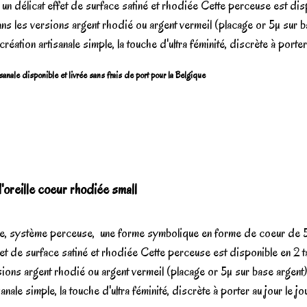
n délicat effet de surface satiné et rhodiée Cette perceuse est dis
dans les versions argent rhodié ou argent vermeil (placage or 5µ sur 
réation artisanale simple, la touche d'ultra féminité, discrète à porter 
sanale disponible et livrée sans frais de port pour la Belgique
oreille coeur rhodiée small
lle, système perceuse, une forme symbolique en forme de coeur de
fet de surface satiné et rhodiée Cette perceuse est disponible en 2 ta
sions argent rhodié ou argent vermeil (placage or 5µ sur base argen
anale simple, la touche d'ultra féminité, discrète à porter au jour le jou