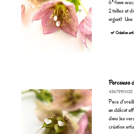
6*4mm avec u
2 tailles et 
argent) Une c
Création arti
Perceuse d'
4367990025
Puce d'orei
un délicat ef
dans les ver
création artis