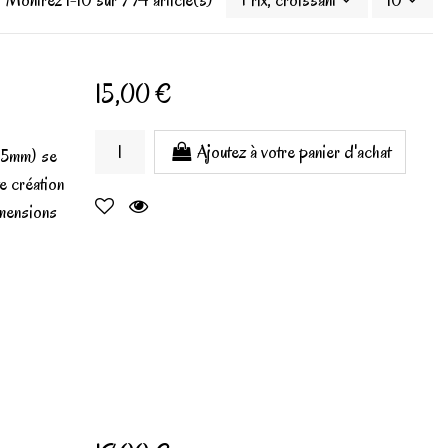
Montrez 1-10 sur 794 article(s)
Prix, croissant
10
15,00 €
Ajoutez à votre panier d'achat
3,5mm) se
te création
imensions