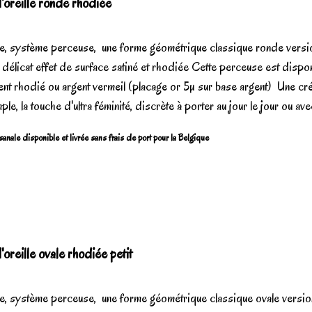
oreille ronde rhodiée
le, système perceuse, une forme géométrique classique ronde versi
délicat effet de surface satiné et rhodiée Cette perceuse est dispon
ent rhodié ou argent vermeil (placage or 5µ sur base argent) Une cr
mple, la touche d'ultra féminité, discrète à porter au jour le jour ou avec
sanale disponible et livrée sans frais de port pour la Belgique
oreille ovale rhodiée petit
le, système perceuse, une forme géométrique classique ovale versi