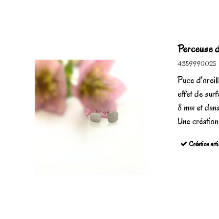
Perceuse d'
4359990025
Puce d'oreil
effet de sur
8 mm et dans
Une création 
Création arti