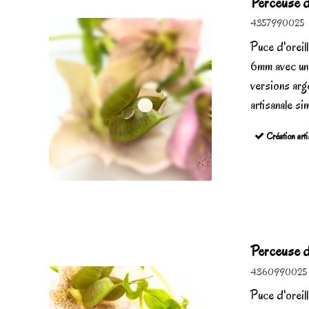
Perceuse d'
4357990025
Puce d'oreil
6mm avec un 
versions arg
artisanale si
Création arti
Perceuse d'
4360990025
Puce d'oreil