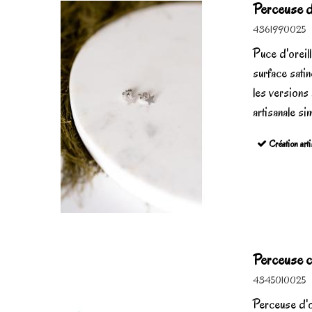
Perceuse d'
4361990025
Puce d'oreil
surface sati
les versions
artisanale sim
Création arti
Perceuse ch
4345010025
Perceuse d'o