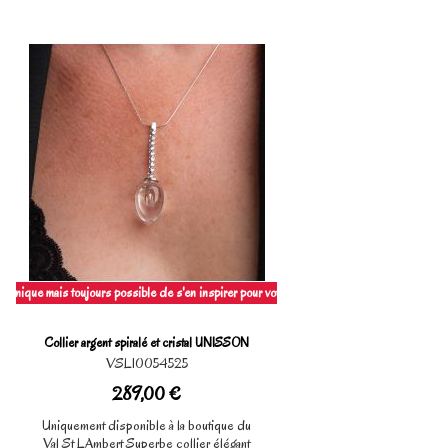
 unique mais toujours possible de s'en inspirer pour votre création
Collier argent spiralé et cristal UNISSON
VSL10054525
289,00 €
Uniquement disponible à la boutique du
Val St LAmbert Superbe collier élégant