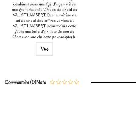
combinant sous une tige d'argent vrillée
une goutte facettée 2 faces de cristal du
VAL ST LAMBERT. Quelle maitrise de
l'art du cristal des maîtres verriers du
VAL ST LAMBERT incluant dans cette
goutte une bulle d'air! Tour de cou de
45cm avec une chainette pour adapter la...
Vue
Commentaire (0)
Note