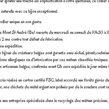
 ajouter une touche de sophistication à votre quotidien, ce collier e
naturelle avec ce bijou exceptionnel.
ollier unique en son genre.
er de Mont St André (Be) ouverte du mercredi au samedi de 10h30 à 1
 2 ans contre tout défaut de fabrication.
 ou expédition.
t, nos bijoux de créateurs belges sont garantis sans nickel, plomb,
allergiques ou d'intoxication par ces métaux classifiés toxiques, a
x artisanaux belges, confirmée avant 12h sera expédiée le jour même 
crin réalisé en carton certifié FSC, label accordé aux forêts gérés d
, nos déchets de métal argent non pollués par de la soudure sont re
une entreprise spécialisée dans le recyclage des métaux précieux, en