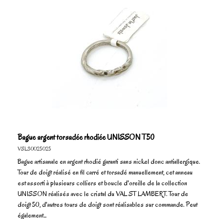
Bague argent torsadée rhodiée UNISSON T50
VSL30025025
Bague artisanale en argent rhodié garanti sans nickel donc antiallergique.
Tour de doigt réalisé en fil carré et torsadé manuellement, cet anneau
est assorti à plusieurs colliers et boucle d'oreille de la collection
UNISSON réalisés avec le cristal du VAL ST LAMBERT. Tour de
doigt 50, d'autres tours de doigt sont réalisables sur commande. Peut
également...