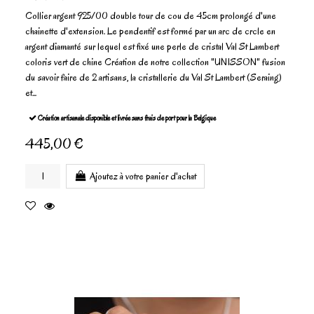
Collier argent 925/00 double tour de cou de 45cm prolongé d'une
chainette d'extension. Le pendentif est formé par un arc de crcle en
argent diamanté sur lequel est fixé une perle de cristal Val St Lambert
coloris vert de chine Création de notre collection "UNISSON" fusion
du savoir faire de 2 artisans, la cristallerie du Val St Lambert (Seraing)
et...
Création artisanale disponible et livrée sans frais de port pour la Belgique
445,00 €
Ajoutez à votre panier d'achat