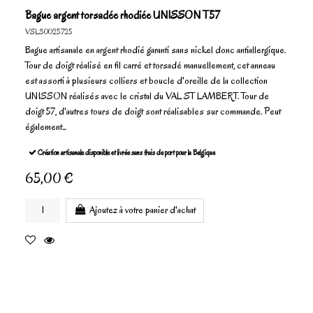
Bague argent torsadée rhodiée UNISSON T57
VSL30025725
Bague artisanale en argent rhodié garanti sans nickel donc antiallergique.
Tour de doigt réalisé en fil carré et torsadé manuellement, cet anneau
est assorti à plusieurs colliers et boucle d'oreille de la collection
UNISSON réalisés avec le cristal du VAL ST LAMBERT. Tour de
doigt 57, d'autres tours de doigt sont réalisables sur commande. Peut
également...
Création artisanale disponible et livrée sans frais de port pour la Belgique
65,00 €
Ajoutez à votre panier d'achat