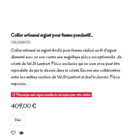
Collier artisanal argent pour femme pendentif...
VSL10385525
Collier artisanal en argent rhodié pour femme réalisé en fil d'argent
diamanté avec en son centre une magnifique pièce exceptionnelle de
cristal du Val St Lambert. Pièce exclusive qui ne sera et ne peut être
reproduite de par le dessin dans le cristal. Encore une collaboration
entre les maîtres verriers du Val St Lambert et Just'In Jewels. Pièce
exposée...
Pièce unique mais toujours possible de s'en inspirer pour votre création
409,00 €
Vue