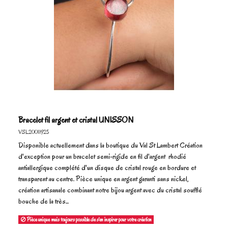
Bracelet fil argent et cristal UNISSON
VSL20011925
Disponible actuellement dans la boutique du Val St Lambert Création
d'exception pour un bracelet semi-rigide en fil d'argent rhodié
antiallergique complété d'un disque de cristal rouge en bordure et
transparent au centre. Pièce unique en argent garanti sans nickel,
création artisanale combinant notre bijou argent avec du cristal soufflé
bouche de la très...
Pièce unique mais toujours possible de s'en inspirer pour votre création