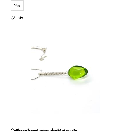
Vue
Collier artisanal argent rhodié et goutte...