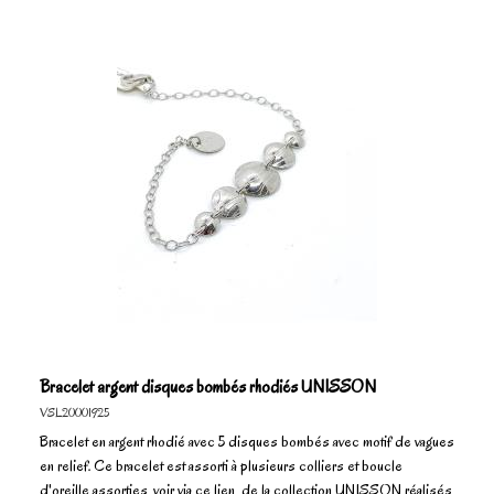
Bracelet argent disques bombés rhodiés UNISSON
VSL20001925
Bracelet en argent rhodié avec 5 disques bombés avec motif de vagues
en relief. Ce bracelet est assorti à plusieurs colliers et boucle
d'oreille assorties, voir via ce lien de la collection UNISSON réalisés