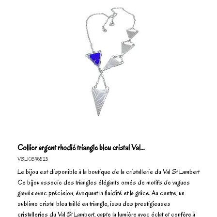
Collier argent rhodié triangle bleu cristal Val...
VSL10396525
Le bijou est disponible à la boutique de la cristallerie du Val St Lambert
Ce bijou associe des triangles élégants ornés de motifs de vagues
gravés avec précision, évoquant la fluidité et la grâce. Au centre, un
sublime cristal bleu taillé en triangle, issu des prestigieuses
cristalleries du Val St Lambert, capte la lumière avec éclat et confère à