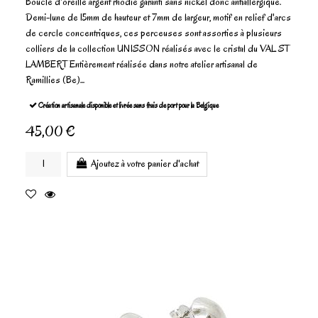
Boucle d'oreille argent rhodié garanti sans nickel donc antiallergique.
Demi-lune de 15mm de hauteur et 7mm de largeur, motif en relief d'arcs
de cercle concentriques, ces perceuses sont assorties à plusieurs
colliers de la collection UNISSON réalisés avec le cristal du VAL ST
LAMBERT Entièrement réalisée dans notre atelier artisanal de
Ramillies (Be)...
Création artisanale disponible et livrée sans frais de port pour la Belgique
45,00 €
Ajoutez à votre panier d'achat