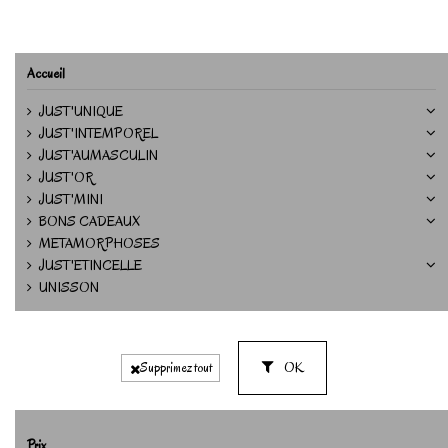
Accueil
JUST'UNIQUE
JUST'INTEMPOREL
JUST'AUMASCULIN
JUST'OR
JUST'MINI
BONS CADEAUX
METAMORPHOSES
JUST'ETINCELLE
UNISSON
OK
Supprimez tout
Prix