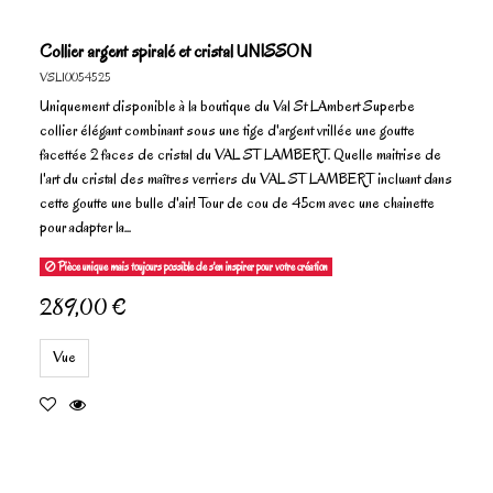
Collier argent spiralé et cristal UNISSON
VSL10054525
Uniquement disponible à la boutique du Val St LAmbert Superbe
collier élégant combinant sous une tige d'argent vrillée une goutte
facettée 2 faces de cristal du VAL ST LAMBERT. Quelle maitrise de
l'art du cristal des maîtres verriers du VAL ST LAMBERT incluant dans
cette goutte une bulle d'air! Tour de cou de 45cm avec une chainette
pour adapter la...
Pièce unique mais toujours possible de s'en inspirer pour votre création
289,00 €
Vue