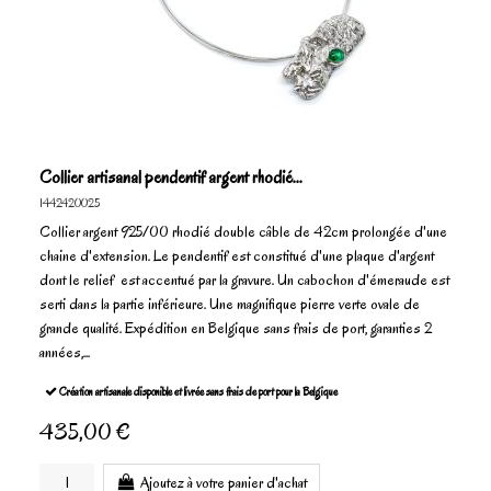
Collier artisanal pendentif argent rhodié...
1442420025
Collier argent 925/00 rhodié double câble de 42cm prolongée d'une
chaine d'extension. Le pendentif est constitué d'une plaque d'argent
dont le relief est accentué par la gravure. Un cabochon d'émeraude est
serti dans la partie inférieure. Une magnifique pierre verte ovale de
grande qualité. Expédition en Belgique sans frais de port, garanties 2
années,...
Création artisanale disponible et livrée sans frais de port pour la Belgique
435,00 €
Ajoutez à votre panier d'achat