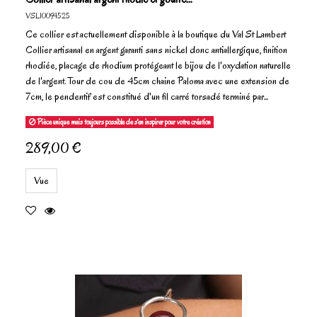
VSL10094525
Ce collier est actuellement disponible à la boutique du Val St Lambert
Collier artisanal en argent garanti sans nickel donc antiallergique, finition
rhodiée, placage de rhodium protégeant le bijou de l'oxydation naturelle
de l'argent. Tour de cou de 45cm chaine Paloma avec une extension de
7cm, le pendentif est constitué d'un fil carré torsadé terminé par...
Pièce unique mais toujours possible de s'en inspirer pour votre création
289,00 €
Vue