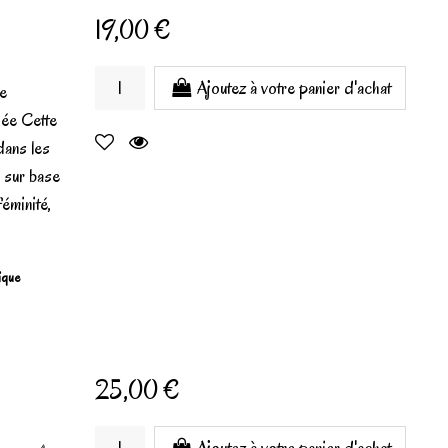
19,00 €
Ajoutez à votre panier d'achat
de
iée Cette
dans les
µ sur base
féminité,
gique
25,00 €