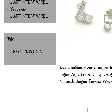
JUST'INTEMPOREL
Bracelets
JUST'INTEMPOREL
Prix
15,00 € - 335,00 €
Des créations à porter au jour l
argent. Argent rhodié toujours g
Namur,Jodoigne, Perwez, Wavr