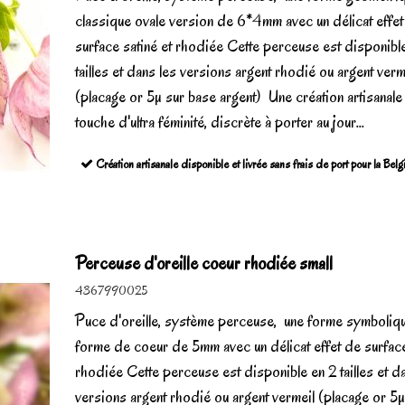
classique ovale version de 6*4mm avec un délicat effe
surface satiné et rhodiée Cette perceuse est disponibl
tailles et dans les versions argent rhodié ou argent verm
(placage or 5µ sur base argent) Une création artisanale 
touche d'ultra féminité, discrète à porter au jour...
Création artisanale disponible et livrée sans frais de port pour la Bel
Perceuse d'oreille coeur rhodiée small
4367990025
Puce d'oreille, système perceuse, une forme symboliq
forme de coeur de 5mm avec un délicat effet de surface
rhodiée Cette perceuse est disponible en 2 tailles et d
versions argent rhodié ou argent vermeil (placage or 5