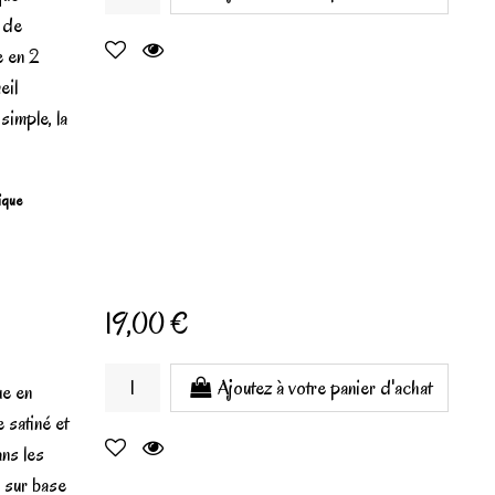
t de
e en 2
eil
simple, la
gique
19,00 €
Ajoutez à votre panier d'achat
ue en
 satiné et
ans les
µ sur base