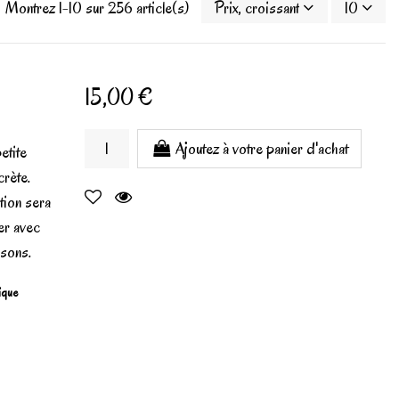
Montrez 1-10 sur 256 article(s)
Prix, croissant
10
15,00 €
Ajoutez à votre panier d'achat
etite
crète.
tion sera
ner avec
osons.
gique