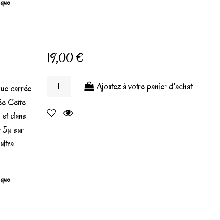
gique
19,00 €
Ajoutez à votre panier d'achat
que carrée
ée Cette
 et dans
r 5µ sur
ultra
gique