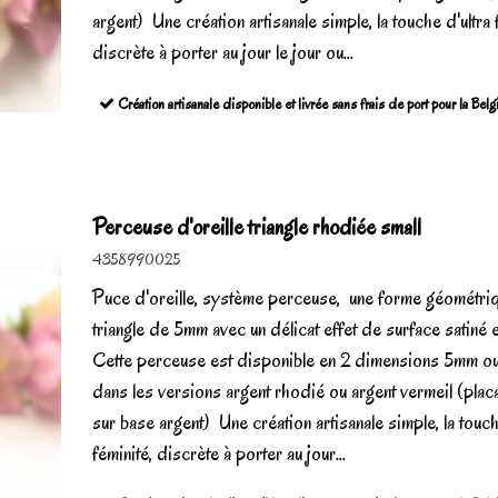
argent) Une création artisanale simple, la touche d'ultra 
discrète à porter au jour le jour ou...
Création artisanale disponible et livrée sans frais de port pour la Bel
Perceuse d'oreille triangle rhodiée small
4358990025
Puce d'oreille, système perceuse, une forme géométri
triangle de 5mm avec un délicat effet de surface satiné 
Cette perceuse est disponible en 2 dimensions 5mm o
dans les versions argent rhodié ou argent vermeil (plac
sur base argent) Une création artisanale simple, la touch
féminité, discrète à porter au jour...