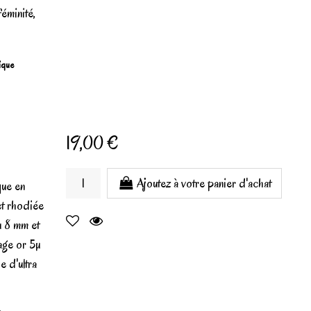
féminité,
gique
19,00 €
Ajoutez à votre panier d'achat
que en
et rhodiée
u 8 mm et
age or 5µ
e d'ultra