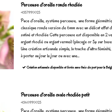
Perceuse d'oreille ronde rhodiée
4357990025
Puce d'oreille, système perceuse, une forme géométri
classique ronde version de 6mm avec un délicat effet 
satiné et rhodiée Cette perceuse est disponible en 2 v
argent rhodié ou argent vermeil (placage or 5µ sur bas
Une création artisanale simple, la touche d'ultra féminité
à porter au jour le jour ou avec une...
Création artisanale disponible et livrée sans frais de port pour la Bel
Perceuse d'oreille ovale rhodiée petit
4360990025
Puce d'oreille, système perceuse, une forme géométri