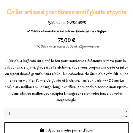
Collier artisanal pour femme motif goutte et pyrite
Référence
1262504525
Création artisanale disponible et livrée sans frais de port pour la Belgique
75,00 €
TTC
Selon les promesses de Bpost 1à 2 jours ouvrables
L'air de la légèreté du motif, le feu pour souder les éléments, la terre pour le
cabochon de pyrite, grâce à cette alchimie, nous vous proposons cette création
en argent rhodié garantie sans nickel. Un cabochon de 8mm de pyrite fait le lien
entre un motif en forme de goutte et la chaine. Hauteur totale +/- 38mm. La
chaine aux maillons en losange, longueur 45cm permet de placer le mousqueton
dans chaque maillon pour adapter la longueur selon votre tenue ou votre
morphologie.
Ajoutez à votre panier d'achat