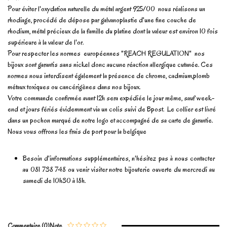
Pour éviter l'oxydation naturelle du métal argent 925/00 nous réalisons un
rhodiage, procédé de dépose par galvanoplastie d'une fine couche de
rhodium, métal précieux de la famille du platine dont la valeur est environ 10 fois
supérieure à la valeur de l'or.
Pour respecter les normes européennes "REACH REGULATION" nos
bijoux sont garantis sans nickel donc aucune réaction allergique cutanée. Ces
normes nous interdisent également la présence de chrome, cadmium,plomb
métaux toxiques ou cancérigènes dans nos bijoux.
Votre commande confirmée avant 12h sera expédiée le jour même, sauf week-
end et jours fériés évidemment via un colis suivi de Bpost. Le collier est livré
dans un pochon marqué de notre logo et accompagné de sa carte de garantie.
Nous vous offrons les frais de port pour la belgique
Besoin d'informations supplémentaires, n'hésitez pas à nous contacter
au 081 738 748 ou venir visiter notre bijouterie ouverte du mercredi au
samedi de 10h30 à 18h.
En stock
1 Article
No reviews
Write review
Commentaire (0)
Note