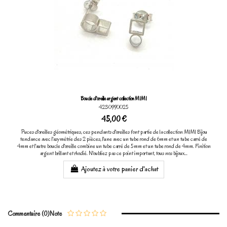
Boucle d'oreille argent collection MIMI
4230990025
45,00 €
Puces d'oreilles géométriques, ces pendants d'oreilles font partie de la collection MIMI Bijou
tendance avec l'asymétrie des 2 pièces, l'une avec un tube rond de 6mm et un tube carré de
4mm et l'autre boucle d'oreille combine un tube carré de 5mm et un tube rond de 4mm. Finition
argent brillant et rhodié. N'oubliez pas ce point important, tous nos bijoux...
Ajoutez à votre panier d'achat
Commentaire (0)
Note