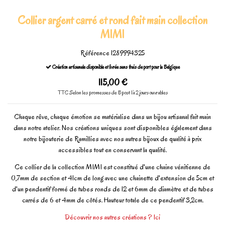
Collier argent carré et rond fait main collection
MIMI
Référence
1289994325
Création artisanale disponible et livrée sans frais de port pour la Belgique
115,00 €
TTC
Selon les promesses de Bpost 1à 2 jours ouvrables
Chaque rêve, chaque émotion se matérialise dans un bijou artisanal fait main
dans notre atelier. Nos créations uniques sont disponibles également dans
notre bijouterie de Ramillies avec nos autres bijoux de qualité à prix
accessibles tout en conservant la qualité.
Ce collier de la collection MIMI est constitué d'une chaine vénitienne de
0,7mm de section et 41cm de long avec une chainette d'extension de 5cm et
d'un pendentif formé de tubes ronds de 12 et 6mm de diamètre et de tubes
carrés de 6 et 4mm de côtés. Hauteur totale de ce pendentif 3,2cm.
Découvrir nos autres créations ? Ici