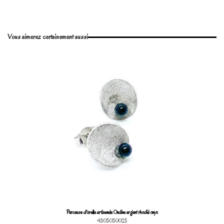
En stock
1 Article
No reviews
Write review
Vous aimerez certainement aussi
Marque
Perceuse d'oreille artisanale Ondine argent rhodié onyx
4305050025