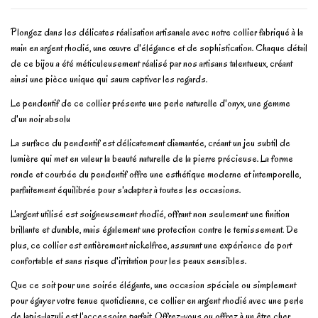
Plongez dans les délicates réalisation artisanale avec notre collier fabriqué à la
main en argent rhodié, une œuvre d'élégance et de sophistication. Chaque détail
de ce bijou a été méticuleusement réalisé par nos artisans talentueux, créant
ainsi une pièce unique qui saura captiver les regards.
Le pendentif de ce collier présente une perle naturelle d'onyx, une gemme
d'un noir absolu
La surface du pendentif est délicatement diamantée, créant un jeu subtil de
lumière qui met en valeur la beauté naturelle de la pierre précieuse. La forme
ronde et courbée du pendentif offre une esthétique moderne et intemporelle,
parfaitement équilibrée pour s'adapter à toutes les occasions.
L'argent utilisé est soigneusement rhodié, offrant non seulement une finition
brillante et durable, mais également une protection contre le ternissement. De
plus, ce collier est entièrement nickelfree, assurant une expérience de port
confortable et sans risque d'irritation pour les peaux sensibles.
Que ce soit pour une soirée élégante, une occasion spéciale ou simplement
pour égayer votre tenue quotidienne, ce collier en argent rhodié avec une perle
de lapis-lazuli est l'accessoire parfait. Offrez-vous ou offrez à un être cher