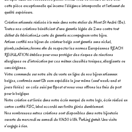
cette pièce exceptionnelle qui incarne l'élégance intemporelle et l'artisanat de
qualité supérieure.
Création artisanale réalisée à la main dans notre atelier de Mont St André (Be).
Toutes nos créations bénéficient d'une garantie légale de 2 ans contre tout
défaut de fabrication.La carte de garantie accompagnera votre bijou.
Artisan certifié nos bijoux de créateur belge sont garantis sans nickel,
plomb,cadmium,chrome afin de respecter les normes Européennes REACH
REGULATION établies pour vous protéger des risques de réactions
allergiques ou d'intoxication par ces métaux classifiés toxiques, allergisants ou
cancérigènes.
Votre commande sur notre site de vente en ligne de nos bijoux artisanaux
belges, confirmée avant 12h sera expédiée le jour même (sauf week-end et
jours fériés) en colis suivi par Bpost et nous vous offrons les frais de port
pour la belgique
Notre création est livrée dans notre écrin marqué de notre logo, écrin réalisé en
carton certifié FSC, label accordé aux forêts gérés durablement.
Nos nombreuses autres créations sont disponibles dans notre bijouterie
ouverte du mercredi au samedi de 10h30 à 18h. Parking gratuit. Une visite
n'engage à rien.