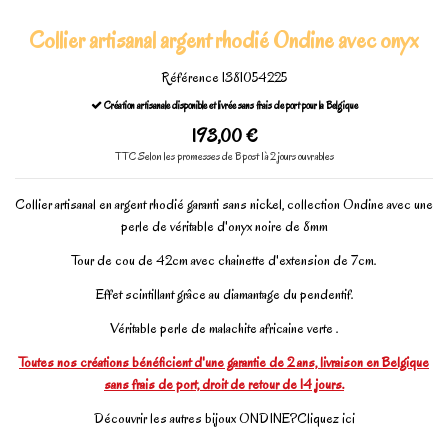
Collier artisanal argent rhodié Ondine avec onyx
Référence
1381054225
Création artisanale disponible et livrée sans frais de port pour la Belgique
193,00 €
TTC
Selon les promesses de Bpost 1à 2 jours ouvrables
Collier artisanal en argent rhodié garanti sans nickel, collection Ondine avec une
perle de véritable d'onyx noire de 8mm
Tour de cou de 42cm avec chainette d'extension de 7cm.
Effet scintillant grâce au diamantage du pendentif.
Véritable perle de malachite africaine verte .
Toutes nos créations bénéficient d'une garantie de 2 ans, livraison en Belgique
sans frais de port, droit de retour de 14 jours.
Découvrir les autres bijoux ONDINE?
Cliquez ici