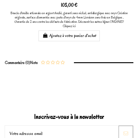
105,00 €
Boucle d'oreille artisanale en argent rhodié, garanti sans nickel, antiallergique avec onyx Création
originale, surface diamantée avec perle d'onyx de 4mm Livraison sans frais en Belgique ,
Garantie de 2 ans contre les défauts de fabrication. Découvrir les autres bijoux ONDINE?
Cliquez ici
Ajoutez à votre panier d'achat
Commentaire (0)
Note
Inscrivez-vous à la newsletter