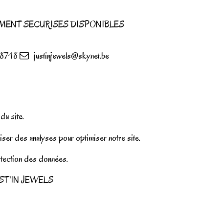
MENT SECURISES DISPONIBLES
8748
justinjewels@skynet.be
u site.
iser des analyses pour optimiser notre site.
rotection des données.
r JUST'IN JEWELS