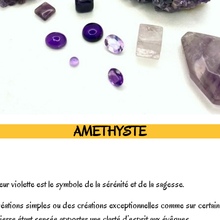
AMETHYSTE
ur violette est le symbole de la sérénité et de la sagesse.
créations simples ou des créations exceptionnelles comme sur certain
ierre étant sensée apporter une clarté d’esprit aux évêques.