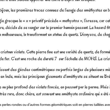
ijoux, les premières traces connues de l’usage des améthystes en b
 grecque le « a » privatif précède « methystos », l’ivresse, car cett
re, décida de se venger sur le premier humain passant. Le hasard fit
la malheureuse, la transformant en statue de quartz. Dionysos, de chagr
 cristaux violets. Cette pierre fine est une variété de quartz, de fo
de fer. C’est une roche de dureté 7
sur l’échelle de MOHS. Le cristal
 tapissent des géodes centimétriques ou parfois larges de plusieurs m
 en Inde, mais les principaux gisements d'améthyste se situent au Br
u plus profond des violets foncés, en passant par le parme. Mais i
e, très rare, donc chère, est souvent une améthyste ordinaire qui a ét
es perles rondes ou d’autres formes géométriques soit en pierres taillées av