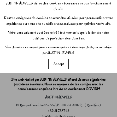
JUST'IN JEWELS utilise des cookies nécessaires au bon fonctionnement
du site.
D’autres catégories de cookies peuvent être utilisées pour personnaliser votre
expérience sur notre site ou réaliser des analyses pour optimiser notre site.
Votre consentement peut être retiré à tout moment depuis le lien de notre
politique de protection des données.
Vos données ne seront jamais communiquées à des tiers de façon volontaire
par JUST'IN JEWELS
Accept
Site web réalisé par JUST'IN JEWELS Merci de nous signaler les
problèmes éventuels. Nous essayerons de les corriger avec les
connaissances acquises lors de ce confinement COVID19
JUST'IN JEWELS
13 Rue petit warichet B-1367 MONT ST ANDRE ( Ramillies)
+32 81 738748
justinjewels@skynet.be