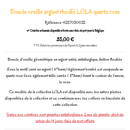
Boucle oreille argent rhodié LOLA quartz rose
Référence
4237030025
Création artisanale disponible et livrée sans frais de port pour la Belgique
35,00 €
TTC
Selon les promesses de Bpost 1à 2 jours ouvrables
Boucle d'oreille géométrique en argent sablé, antiallergique, finition fhodiée
Sous le motif carré en argent ( 6*6mm) légèrement bombé est suspendu un
quartz rose lisse également taille carrée ( 8*8mm) livrant la couleur de l'amour,
le rose.
Ce modèle de la collection LOLA est disponible avec les autres pierres
disponibles de la collection et se combinera avec les colliers ou bracelets de
cette collection.
Toutes nos créations sont garanties antiallergiques, 2 ans de garantie, droit de
retour de 14 jours, frais de port offerts