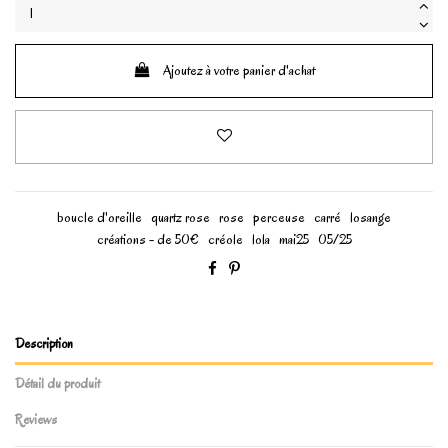
Ajoutez à votre panier d'achat
boucle d'oreille
quartz rose
rose
perceuse
carré
losange
créations - de 50€
créole
lola
mai25
05/25
Description
Détail du produit
Reviews