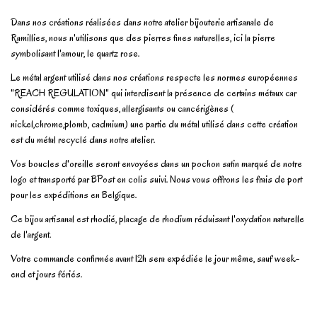
Dans nos créations réalisées dans notre atelier bijouterie artisanale de
Ramillies, nous n'utilisons que des pierres fines naturelles, ici la pierre
symbolisant l'amour, le quartz rose.
Le métal argent utilisé dans nos créations respecte les normes européennes
"REACH REGULATION" qui interdisent la présence de certains métaux car
considérés comme toxiques, allergisants ou cancérigènes (
nickel,chrome,plomb, cadmium) une partie du métal utilisé dans cette création
est du métal recyclé dans notre atelier.
Vos boucles d'oreille seront envoyées dans un pochon satin marqué de notre
logo et transporté par BPost en colis suivi. Nous vous offrons les frais de port
pour les expéditions en Belgique.
Ce bijou artisanal est rhodié, placage de rhodium réduisant l'oxydation naturelle
de l'argent.
Votre commande confirmée avant 12h sera expédiée le jour même, sauf week-
end et jours fériés.
En stock
2 Produits
No reviews
Write review