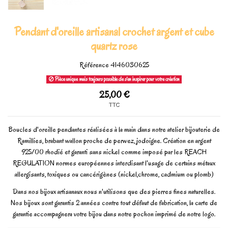
Pendant d'oreille artisanal crochet argent et cube
quartz rose
Référence
4146030625
Pièce unique mais toujours possible de s'en inspirer pour votre création
25,00 €
TTC
Boucles d'oreille pendantes réalisées à la main dans notre atelier bijouterie de
Ramillies, brabant wallon proche de perwez, jodoigne. Création en argent
925/00 rhodié et garanti sans nickel comme imposé par les REACH
REGULATION normes européennes interdisant l'usage de certains métaux
allergisants, toxiques ou cancérigènes (nickel,chrome, cadmium ou plomb)
Dans nos bijoux artisanaux nous n'utilisons que des pierres fines naturelles.
Nos bijoux sont garantis 2 années contre tout défaut de fabrication, la carte de
garantie accompagnera votre bijou dans notre pochon imprimé de notre logo.