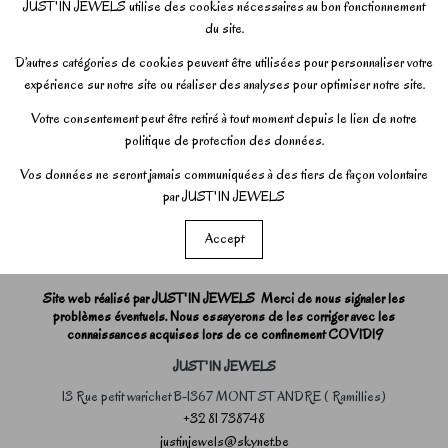
JUST'IN JEWELS utilise des cookies nécessaires au bon fonctionnement
du site.
D’autres catégories de cookies peuvent être utilisées pour personnaliser votre
expérience sur notre site ou réaliser des analyses pour optimiser notre site.
Votre consentement peut être retiré à tout moment depuis le lien de notre
politique de protection des données.
Vos données ne seront jamais communiquées à des tiers de façon volontaire
par JUST'IN JEWELS
Accept
Site web réalisé par JUST'IN JEWELS Merci de nous signaler les
problèmes éventuels. Nous essayerons de les corriger avec les
connaissances acquises lors de ce confinement COVID19
JUST'IN JEWELS
13 Rue petit warichet B-1367 MONT ST ANDRE ( Ramillies)
+32 81 738748
justinjewels@skynet.be