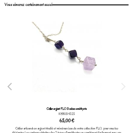
Vous aimerez certainement aussi
Marque
Collier argent FLO 3 cubes améthyste
1098034525
65,00 €
Collier artisanal en argent rhodié et minéraux issu de notre collection FLO, pour vous les
élégantes.Les couleurs violettes des 2 types d'améthystes se combinent facilement avec vos