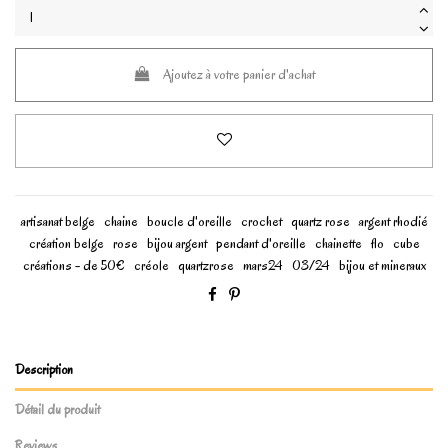
Ajoutez à votre panier d'achat
artisanat belge
chaine
boucle d'oreille
crochet
quartz rose
argent rhodié
création belge
rose
bijou argent
pendant d'oreille
chainette
flo
cube
créations - de 50€
créole
quartzrose
mars24
03/24
bijou et mineraux
Description
Détail du produit
Reviews