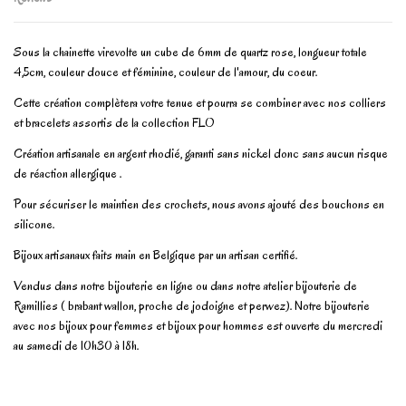
Sous la chainette virevolte un cube de 6mm de quartz rose, longueur totale
4,5cm, couleur douce et féminine, couleur de l'amour, du coeur.
Cette création complètera votre tenue et pourra se combiner avec nos colliers
et bracelets assortis de la collection FLO
Création artisanale en argent rhodié, garanti sans nickel donc sans aucun risque
de réaction allergique .
Pour sécuriser le maintien des crochets, nous avons ajouté des bouchons en
silicone.
Bijoux artisanaux faits main en Belgique par un artisan certifié.
Vendus dans notre bijouterie en ligne ou dans notre atelier bijouterie de
Ramillies ( brabant wallon, proche de jodoigne et perwez). Notre bijouterie
avec nos bijoux pour femmes et bijoux pour hommes est ouverte du mercredi
au samedi de 10h30 à 18h.
No reviews
Write review