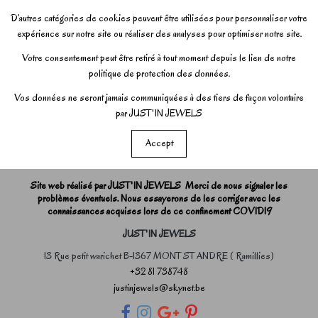
D’autres catégories de cookies peuvent être utilisées pour personnaliser votre
expérience sur notre site ou réaliser des analyses pour optimiser notre site.
Votre consentement peut être retiré à tout moment depuis le lien de notre
politique de protection des données.
Vos données ne seront jamais communiquées à des tiers de façon volontaire
par JUST'IN JEWELS
Accept
Site web réalisé par JUST'IN JEWELS Merci de nous signaler les
problèmes éventuels. Nous essayerons de les corriger avec les
connaissances acquises lors de ce confinement COVID19
JUST'IN JEWELS
13 Rue petit warichet B-1367 MONT ST ANDRE ( Ramillies)
+32 81 738748
justinjewels@skynet.be