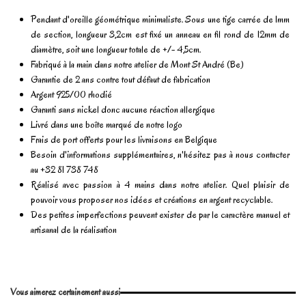
Pendant d'oreille géométrique minimaliste. Sous une tige carrée de 1mm
de section, longueur 3,2cm est fixé un anneau en fil rond de 12mm de
diamètre, soit une longueur totale de +/- 4,5cm.
Fabriqué à la main dans notre atelier de Mont St André (Be)
Garantie de 2 ans contre tout défaut de fabrication
Argent 925/00 rhodié
Garanti sans nickel donc aucune réaction allergique
Livré dans une boîte marqué de notre logo
Frais de port offerts pour les livraisons en Belgique
Besoin d'informations supplémentaires, n'hésitez pas à nous contacter
au +32 81 738 748
Réalisé avec passion à 4 mains dans notre atelier. Quel plaisir de
pouvoir vous proposer nos idées et créations en argent recyclable.
Des petites imperfections peuvent exister de par le caractère manuel et
artisanal de la réalisation
En stock
2 Produits
No reviews
Write review
Vous aimerez certainement aussi
Marque