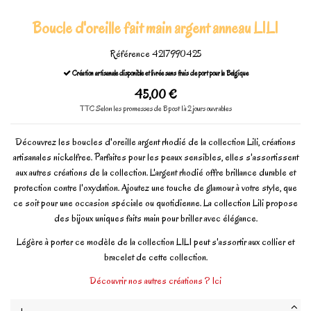
Boucle d'oreille fait main argent anneau LILI
Référence
4217990425
Création artisanale disponible et livrée sans frais de port pour la Belgique
45,00 €
TTC
Selon les promesses de Bpost 1à 2 jours ouvrables
Découvrez les boucles d'oreille argent rhodié de la collection Lili, créations
artisanales nickelfree. Parfaites pour les peaux sensibles, elles s'assortissent
aux autres créations de la collection. L'argent rhodié offre brillance durable et
protection contre l'oxydation. Ajoutez une touche de glamour à votre style, que
ce soit pour une occasion spéciale ou quotidienne. La collection Lili propose
des bijoux uniques faits main pour briller avec élégance.
Légère à porter ce modèle de la collection LILI peut s'assortir aux collier et
bracelet de cette collection.
Découvrir nos autres créations ? Ici