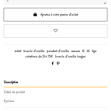
Ajoutez à votre panier d'achat
métal
boucle d'oreille
pendant d'oreille
anneau
fil
lili
tige
créations de 51 à 75€
boucle d'oreille longue
Description
Détail du produit
Reviews