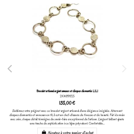
Bracelet artisanal argent anneaux et disques diamantés LILI
2106991925
135,00 €
Sublimez votre poignet avec ce bracelet argent artisanal d'une élégance inégalée. Alternant
disques diamantés et anneaux en fil, il est un chef-d'œuvre de finesse et de beauté. Fait à la main
avec soin, chaque détail témoigne du savoir-faire exceptionnel de l'artisan. L'argent brillant ajoute
une touche de sophistication à ce bijou polyvalent. Confortable...
Ajoutez à votre panier d'achat