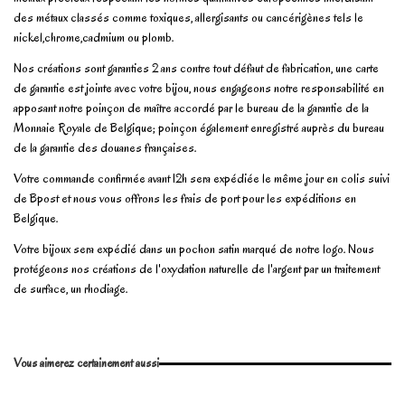
des métaux classés comme toxiques, allergisants ou cancérigènes tels le
nickel,chrome,cadmium ou plomb.
Nos créations sont garanties 2 ans contre tout défaut de fabrication, une carte
de garantie est jointe avec votre bijou, nous engageons notre responsabilité en
apposant notre poinçon de maître accordé par le bureau de la garantie de la
Monnaie Royale de Belgique; poinçon également enregistré auprès du bureau
de la garantie des douanes françaises.
Votre commande confirmée avant 12h sera expédiée le même jour en colis suivi
de Bpost et nous vous offrons les frais de port pour les expéditions en
Belgique.
Votre bijoux sera expédié dans un pochon satin marqué de notre logo. Nous
protégeons nos créations de l'oxydation naturelle de l'argent par un traitement
de surface, un rhodiage.
En stock
21 Produits
No reviews
Write review
Vous aimerez certainement aussi
Marque