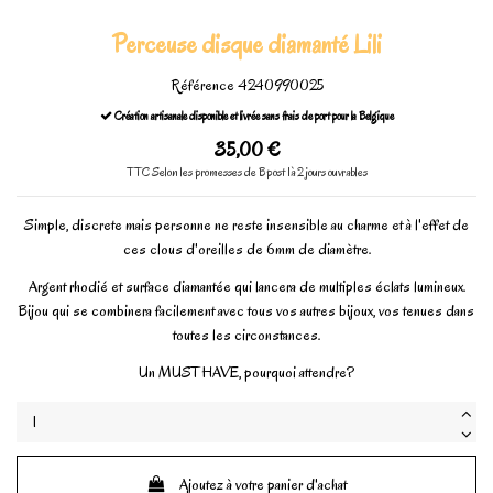
Perceuse disque diamanté Lili
Référence
4240990025
Création artisanale disponible et livrée sans frais de port pour la Belgique
35,00 €
TTC
Selon les promesses de Bpost 1à 2 jours ouvrables
Simple, discrete mais personne ne reste insensible au charme et à l'effet de
ces clous d'oreilles de 6mm de diamètre.
Argent rhodié et surface diamantée qui lancera de multiples éclats lumineux.
Bijou qui se combinera facilement avec tous vos autres bijoux, vos tenues dans
toutes les circonstances.
Un MUST HAVE, pourquoi attendre?
Ajoutez à votre panier d'achat