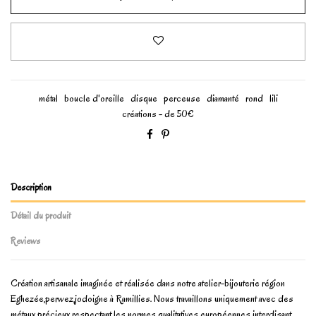
métal
boucle d'oreille
disque
perceuse
diamanté
rond
lili
créations - de 50€
Description
Détail du produit
Reviews
Création artisanale imaginée et réalisée dans notre atelier-bijouterie région
Eghezée,perwez,jodoigne à Ramillies. Nous travaillons uniquement avec des
métaux précieux respectant les normes qualitatives européennes interdisant