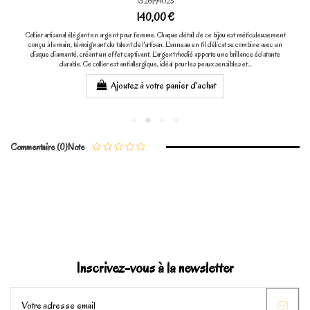
1326994025
140,00 €
Collier artisanal élégant en argent pour femme. Chaque détail de ce bijou est méticuleusement
conçu à la main, témoignant du talent de l'artisan. L'anneau en fil délicat se combine avec un
disque diamanté, créant un effet captivant. L'argent rhodié apporte une brillance éclatante
durable. Ce collier est antiallergique, idéal pour les peaux sensibles et...
Ajoutez à votre panier d'achat
Commentaire (0)
Note
Inscrivez-vous à la newsletter