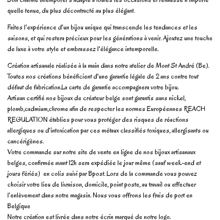
quelle tenue, du plus décontracté au plus élégant.
Faites l'expérience d'un bijou unique qui transcende les tendances et les
saisons, et qui restera précieux pour les générations à venir. Ajoutez une touche
de luxe à votre style et embrassez l'élégance intemporelle.
Création artisanale réalisée à la main dans notre atelier de Mont St André (Be).
Toutes nos créations bénéficient d'une garantie légale de 2 ans contre tout
défaut de fabrication.La carte de garantie accompagnera votre bijou.
Artisan certifié nos bijoux de créateur belge sont garantis sans nickel,
plomb,cadmium,chrome afin de respecter les normes Européennes REACH
REGULATION établies pour vous protéger des risques de réactions
allergiques ou d'intoxication par ces métaux classifiés toxiques, allergisants ou
cancérigènes.
Votre commande sur notre site de vente en ligne de nos bijoux artisanaux
belges, confirmée avant 12h sera expédiée le jour même (sauf week-end et
jours fériés) en colis suivi par Bpost. Lors de la commande vous pouvez
choisir votre lieu de livraison, domicile, point poste, au travail ou effectuer
l'enlèvement dans notre magasin. Nous vous offrons les frais de port en
Belgique
Notre création est livrée dans notre écrin marqué de notre logo.