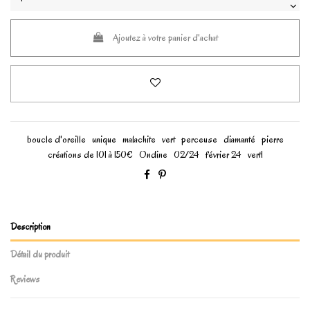
Ajoutez à votre panier d'achat
boucle d'oreille
unique
malachite
vert
perceuse
diamanté
pierre
créations de 101 à 150€
Ondine
02/24
février 24
vert1
Description
Détail du produit
Reviews