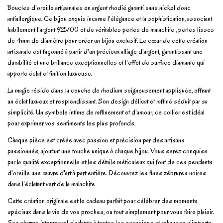
Boucles d'oreille artisanales en argent rhodié garanti sans nickel donc
antiallergique. Ce bijou exquis incarne l'élégance et la sophistication, associant
habilement l'argent 925/00 et de véritables perles de malachite , perles lisses
de 4mm de diamètre pour créer un bijou exclusif. Le cœur de cette création
artisanale est façonné à partir d'un précieux alliage d'argent, garantissant une
durabilité et une brillance exceptionnelles et l'effet de surface diamanté qui
apporte éclat et finition luxueuse.
La magie réside dans la couche de rhodium soigneusement appliquée, offrant
un éclat luxueux et resplendissant. Son design délicat et raffiné séduit par sa
simplicité. Un symbole intime de raffinement et d'amour, ce collier est idéal
pour exprimer vos sentiments les plus profonds.
Chaque pièce est créée avec passion et précision par des artisans
passionnés, ajoutant une touche unique à chaque bijou. Vous serez conquise
par la qualité exceptionnelle et les détails méticuleux qui font de ces pendants
d'oreille une œuvre d'art à part entière. Découvrez les fines zébrures noires
dans l'éclatant vert de la malachite
Cette création originale est le cadeau parfait pour célébrer des moments
spéciaux dans la vie de vos proches, ou tout simplement pour vous faire plaisir.
Son charme intemporel s'adapte à toutes les occasions et rehausse n'importe