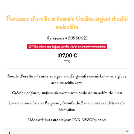
Perceuse d'oreille artisanale Ondine argent rhodié
malachite
Référence
4305130025
Pièce unique mais toujours possible de s'en inspirer pour votre création
109,00 €
TTC
Boucle d'oreille artisanale en argent rhodié, garanti sans nickel, antiallergique
avec malachite verte
Création originale, surface diamantée avec perle de malachite de 4mm
Livraison sans frais en Belgique , Garantie de 2 ans contre les défauts de
fabrication.
Découvrir les autres bijoux ONDINE?
Cliquez ici