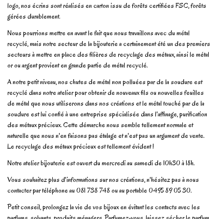
logo, nos écrins sont réalisés en carton issu de forêts certifiées FSC, forêts
gérées durablement.
Nous pourrions mettre en avant le fait que nous travaillons avec du métal
recyclé, mais notre secteur de la bijouterie a certainement été un des premiers
secteurs à mettre en place des filières de recyclage des métaux, ainsi le métal
or ou argent provient en grande partie de métal recyclé.
A notre petit niveau, nos chutes de métal non polluées par de la soudure est
recyclé dans notre atelier pour obtenir de nouveaux fils ou nouvelles feuilles
de métal que nous utiliserons dans nos créations et le métal touché par de la
soudure est lui confié à une entreprise spécialisée dans l'affinage, purification
des métaux précieux. Cette démarche nous semble tellement normale et
naturelle que nous n'en faisons pas étalage et n'est pas un argument de vente.
Le recyclage des métaux précieux est tellement évident !
Notre atelier bijouterie est ouvert du mercredi au samedi de 10h30 à 18h.
Vous souhaitez plus d'informations sur nos créations, n'hésitez pas à nous
contacter par téléphone au 081 738 748 ou au portable 0495 89 05 30.
Petit conseil, prolongez la vie de vos bijoux en évitant les contacts avec les
parfums, solvants, produits ménagers. Parfumez-vous, laissez sécher le parfum