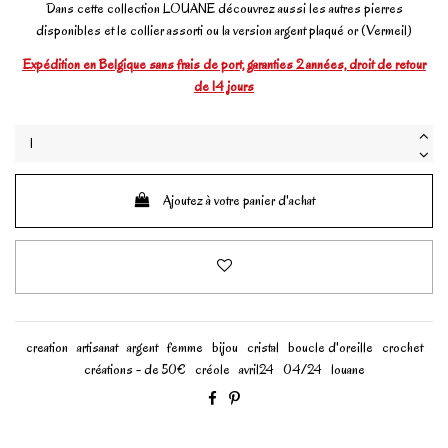
Dans cette collection LOUANE découvrez aussi les autres pierres
disponibles et le collier assorti ou la version argent plaqué or (Vermeil)
Expédition en Belgique sans frais de port, garanties 2 années, droit de retour
de 14 jours
Ajoutez à votre panier d'achat
creation
artisanat
argent
femme
bijou
cristal
boucle d'oreille
crochet
créations - de 50€
créole
avril24
04/24
louane