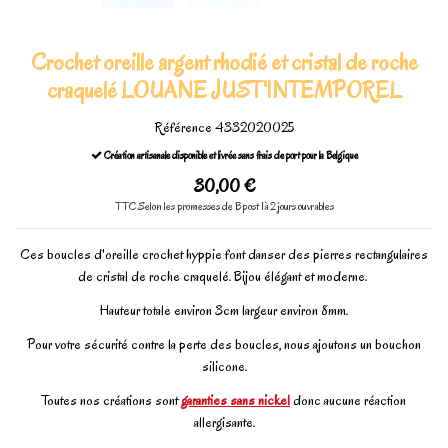
Crochet oreille argent rhodié et cristal de roche
craquelé LOUANE JUST'INTEMPOREL
Référence
4332020025
Création artisanale disponible et livrée sans frais de port pour la Belgique
30,00 €
TTC
Selon les promesses de Bpost 1à 2 jours ouvrables
Ces boucles d'oreille crochet hyppie font danser des pierres rectangulaires
de cristal de roche craquelé. Bijou élégant et moderne.
Hauteur totale environ 3cm largeur environ 8mm.
Pour votre sécurité contre la perte des boucles, nous ajoutons un bouchon
silicone.
Toutes nos créations sont
garanties sans nickel
donc aucune réaction
allergisante.