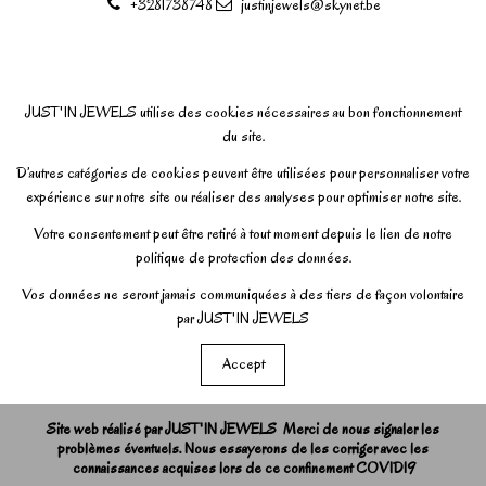
+3281738748
justinjewels@skynet.be
JUST'IN JEWELS utilise des cookies nécessaires au bon fonctionnement
du site.
D’autres catégories de cookies peuvent être utilisées pour personnaliser votre
expérience sur notre site ou réaliser des analyses pour optimiser notre site.
Votre consentement peut être retiré à tout moment depuis le lien de notre
politique de protection des données.
Vos données ne seront jamais communiquées à des tiers de façon volontaire
par JUST'IN JEWELS
Accept
Site web réalisé par JUST'IN JEWELS Merci de nous signaler les
problèmes éventuels. Nous essayerons de les corriger avec les
connaissances acquises lors de ce confinement COVID19