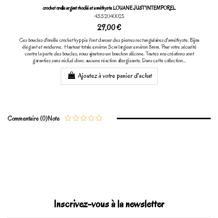
crochet oreille argent rhodié et améthyste LOUANE JUST'INTEMPOREL
4332040025
29,00 €
Ces boucles d'oreille crochet hyppie font danser des pierres rectangulaires d'améthyste. Bijou
élégant et moderne. Hauteur totale environ 3cm largeur environ 8mm. Pour votre sécurité
contre la perte des boucles, nous ajoutons un bouchon silicone. Toutes nos créations sont
garanties sans nickel donc aucune réaction allergisante. Dans cette collection...
Ajoutez à votre panier d'achat
Commentaire (0)
Note
Inscrivez-vous à la newsletter