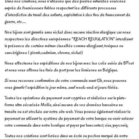
Dans nos créations, nous n'utilisons que des pierres naturelles sourcées
auprès de fournisseurs fiables respectant les différents processus
d'interdiction du travail des enfants, exploitation à des fins de financement de
guerre, etc......
Nos bijoux sont garantis sans nickel donc aucune réaction allergique car nous
respectons les directives européennes "REACH REGULATION" interdisant
la présence de certains métaux classifiés comme allergisant, toxiques ou
cancérigènes ( plomb,cadmium, chrome, nickel)
Nous effectuons les expéditions de nos bijoux avec les colis suivis de BPost
et nous vous offrons les frais de port pour les livraisons en Belgique.
Si nous recevons confirmation de votre commande avant 12h, nous pouvons
vous garantir l'expédition le jour même, sauf week-end et jours fériés.
Toutes les opérations de payement sont cryptées et réalisées sur la plate-
forme ultra sécurisée Mollie, ainsi aucune de vos données bancaires ne
transite ou est stockée sur notre site web. Vous pouvez également réaliser le
payement en utilisant le système de payement de votre banque ou venir enlever
votre commande dans notre boutique et payer par bancontact, visa, payconiq.
Toutes nos créations sont livrées dans un écrin ou pochon marqué de notre