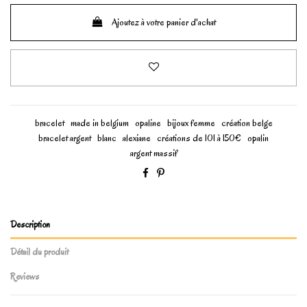
Ajoutez à votre panier d'achat
bracelet
made in belgium
opaline
bijoux femme
création belge
bracelet argent
blanc
alexiane
créations de 101 à 150€
opalin
argent massif
Description
Détail du produit
Reviews