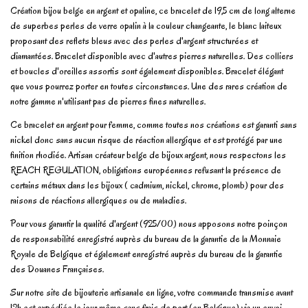
Création bijou belge en argent et opaline, ce bracelet de 19,5 cm de long alterne
de superbes perles de verre opalin à la couleur changeante, le blanc laiteux
proposant des reflets bleus avec des perles d'argent structurées et
diamantées. Bracelet disponible avec d'autres pierres naturelles. Des colliers
et boucles d'oreilles assortis sont également disponibles. Bracelet élégant
que vous pourrez porter en toutes circonstances. Une des rares création de
notre gamme n'utilisant pas de pierres fines naturelles.
Ce bracelet en argent pour femme, comme toutes nos créations est garanti sans
nickel donc sans aucun risque de réaction allergique et est protégé par une
finition rhodiée. Artisan créateur belge de bijoux argent, nous respectons les
REACH REGULATION, obligations européennes refusant la présence de
certains métaux dans les bijoux ( cadmium, nickel, chrome, plomb) pour des
raisons de réactions allergiques ou de maladies.
Pour vous garantir la qualité d'argent (925/00) nous apposons notre poinçon
de responsabilité enregistré auprès du bureau de la garantie de la Monnaie
Royale de Belgique et également enregistré auprès du bureau de la garantie
des Douanes Françaises.
Sur notre site de bijouterie artisanale en ligne, votre commande transmise avant
12h est expédiée le jour même sans frais de port (en Belgique) via un envoi