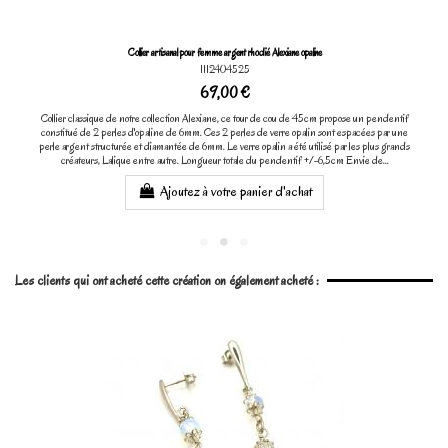
Collier artisanal pour femme argent rhodié Alexiane opaline
1112404525
69,00 €
Collier classique de notre collection Alexiane, ce tour de cou de 45cm propose un pendentif
constitué de 2 perles d'opaline de 6mm. Ces 2 perles de verre opalin sont espacées par une
perle argent structurée et diamantée de 6mm. Le verre opalin a été utilisé par les plus grands
créateurs, Lalique entre autre. Longueur totale du pendentif +/-6,5cm Envie de...
Ajoutez à votre panier d'achat
Les clients qui ont acheté cette création on également acheté :