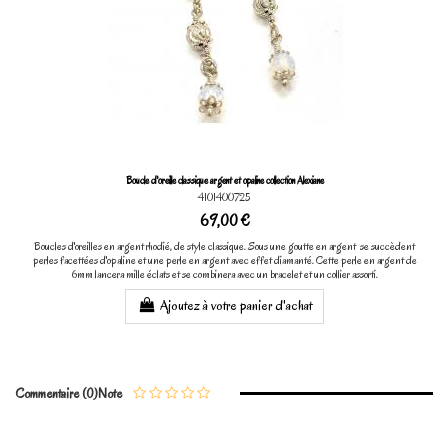
Boucle d'oreille classique argent et opaline collection Alexiane
4101400725
69,00 €
Boucles d'oreilles en argent rhodié, de style classique. Sous une goutte en argent se succèdent
perles facettées d'opaline et une perle en argent avec effet diamanté. Cette perle en argent de
6mm lancera mille éclats et se combinera avec un bracelet et un collier assorti.
Ajoutez à votre panier d'achat
Commentaire (0)
Note