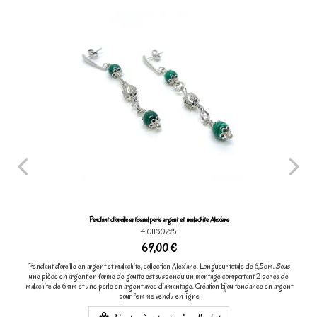
Pendant d'oreille artisanal perle argent et malachite Alexiane
4101130725
69,00 €
Pendant d'oreille en argent et malachite, collection Alexiane. Longueur totale de 6,5cm. Sous
une pièce en argent en forme de goutte est suspendu un montage comportant 2 perles de
malachite de 6mm et une perle en argent avec diamantage. Création bijou tendance en argent
pour femme vendu en ligne