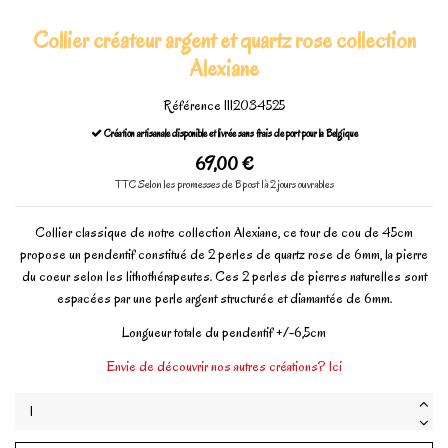
Collier créateur argent et quartz rose collection
Alexiane
Référence
1112034525
Création artisanale disponible et livrée sans frais de port pour la Belgique
69,00 €
TTC
Selon les promesses de Bpost 1à 2 jours ouvrables
Collier classique de notre collection Alexiane, ce tour de cou de 45cm
propose un pendentif constitué de 2 perles de quartz rose de 6mm, la pierre
du coeur selon les lithothérapeutes. Ces 2 perles de pierres naturelles sont
espacées par une perle argent structurée et diamantée de 6mm.
Longueur totale du pendentif +/-6,5cm
Envie de découvrir nos autres créations? Ici