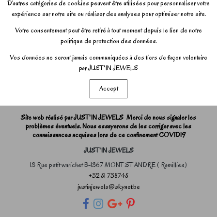
D’autres catégories de cookies peuvent être utilisées pour personnaliser votre
expérience sur notre site ou réaliser des analyses pour optimiser notre site.
Votre consentement peut être retiré à tout moment depuis le lien de notre
politique de protection des données.
Vos données ne seront jamais communiquées à des tiers de façon volontaire
par JUST'IN JEWELS
Accept
Site web réalisé par JUST'IN JEWELS Merci de nous signaler les
problèmes éventuels. Nous essayerons de les corriger avec les
connaissances acquises lors de ce confinement COVID19
JUST'IN JEWELS
13 Rue petit warichet B-1367 MONT ST ANDRE ( Ramillies)
+32 81 738748
justinjewels@skynet.be