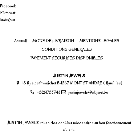
Facebook
Pinterest
Instagram
Accueil
MODE DE LIVRAISON
MENTIONS LEGALES
CONDITIONS GENERALES
PAYEMENT SECURISES DISPONIBLES
JUST'IN JEWELS
13 Rue petit warichet B-1367 MONT ST ANDRE ( Ramillies)
+3281738748
justinjewels@skynet.be
JUST'IN JEWELS utilise des cookies nécessaires au bon fonctionnement
du site.