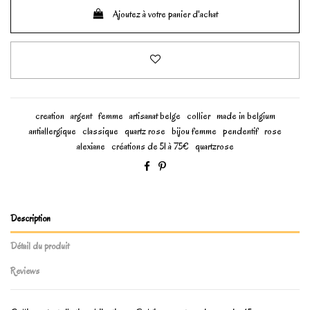
Ajoutez à votre panier d'achat
creation
argent
femme
artisanat belge
collier
made in belgium
antiallergique
classique
quartz rose
bijou femme
pendentif
rose
alexiane
créations de 51 à 75€
quartzrose
Description
Détail du produit
Reviews