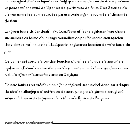
Collier argent d'artisan bijoutier en Belgique, ce tour de cou de 45cm propose
un pendentif constitué de 2 perles de quartz rose de 6mm. Ces 2 perles de
pierres naturelles sont espacées par une perle argent structurée et diamantée
de 6mm.
Longueur totale du pendentif +/-6,5cm. Nous utilisons également une chaine
aux maillons en forme de losange permettant de positionner le mousqueton
dans chaque maillon et ainsi d'adapter la longueur en fonction de votre tenue du
jour.
Ce collier est complété par des boucles d'oreilles et bracelets assortis et
également disponible avec d'autres pierres naturelles à découvrir dans ce site
web de bijoux artisanaux faits main en Belgique
Comme toutes nos créations ce bijou est garanti sans nickel donc sans risque
de réaction allergique et est frappé de notre poinçon de garantie enregistré
auprès du bureau de la garantie de la Monnaie Royale de Belgique
En stock
3 Produits
No reviews
Write review
Vous aimerez certainement aussi
Marque