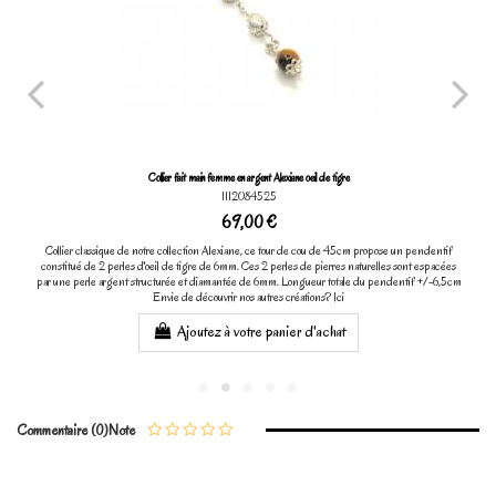
Collier fait main femme en argent Alexiane oeil de tigre
1112084525
69,00 €
Collier classique de notre collection Alexiane, ce tour de cou de 45cm propose un pendentif
constitué de 2 perles d'oeil de tigre de 6mm. Ces 2 perles de pierres naturelles sont espacées
par une perle argent structurée et diamantée de 6mm. Longueur totale du pendentif +/-6,5cm
Envie de découvrir nos autres créations? Ici
Ajoutez à votre panier d'achat
Commentaire (0)
Note