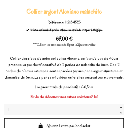
Collier argent Alexiane malachite
Référence
1112134525
Création artisanale disponible et livrée sans frais de port pour la Belgique
69,00 €
TTC
Selon les promesses de Bpost 1à 2 jours ouvrables
Collier classique de notre collection Alexiane, ce tour de cou de 45cm
propose un pendentif constitué de 2 perles de malachite de 6mm. Ces 2
perles de pierres naturelles sont espacées par une perle argent structurée et
diamantée de 6mm. Les perles articulées entre elles suivront vos mouvements.
Longueur totale du pendentif +/-6,5cm
Envie de découvrir nos autres créations? Ici
Ajoutez à votre panier d'achat