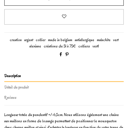
creation
argent
collier
made in belgium
antiallergique
malachite
vert
alexiane
créations de 51 à 75€
colliers
vert1
Description
Détail du produit
Reviews
Longueur totale du pendentif +/-6,5cm. Nous utilisons également une chaine
aux maillons en forme de losange permettant de positionner le mousqueton
dans chaque maillon et ainsi d'adapter la longueur en fonction de votre tenue du