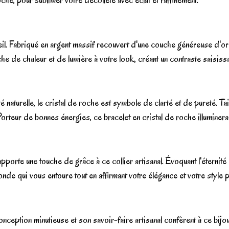
roche, pour sublimer votre décolleté avec éclat et raffinement.
l. Fabriqué en argent massif recouvert d'une couche généreuse d'or 18 
che de chaleur et de lumière à votre look, créant un contraste saisissa
naturelle, le cristal de roche est symbole de clarté et de pureté. Tai
Porteur de bonnes énergies, ce bracelet en cristal de roche illuminera 
rte une touche de grâce à ce collier artisanal. Évoquant l'éternité et 
nde qui vous entoure tout en affirmant votre élégance et votre style 
nception minutieuse et son savoir-faire artisanal confèrent à ce bijou