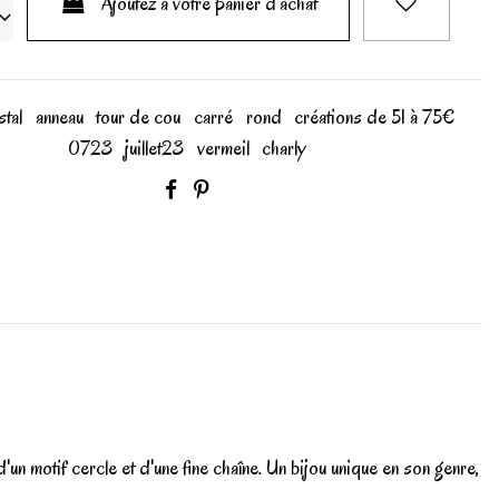
Ajoutez à votre panier d'achat
stal
anneau
tour de cou
carré
rond
créations de 51 à 75€
0723
juillet23
vermeil
charly
un motif cercle et d'une fine chaîne. Un bijou unique en son genre,