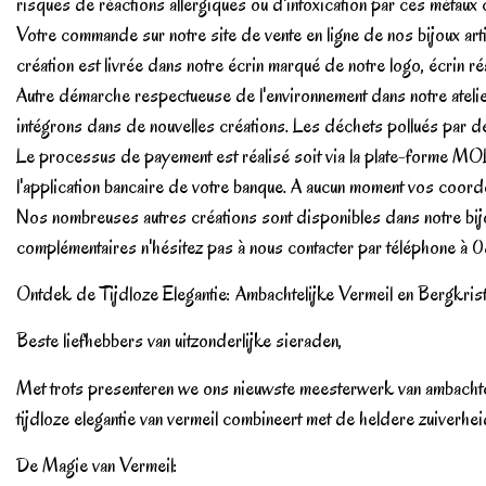
risques de réactions allergiques ou d'intoxication par ces métaux c
Votre commande sur notre site de vente en ligne de nos bijoux art
création est livrée dans notre écrin marqué de notre logo, écrin ré
Autre démarche respectueuse de l'environnement dans notre atelier
intégrons dans de nouvelles créations. Les déchets pollués par d
Le processus de payement est réalisé soit via la plate-forme MOLL
l'application bancaire de votre banque. A aucun moment vos coord
Nos nombreuses autres créations sont disponibles dans notre bijo
complémentaires n'hésitez pas à nous contacter par téléphone à 
Ontdek de Tijdloze Elegantie: Ambachtelijke Vermeil en Bergkrista
Beste liefhebbers van uitzonderlijke sieraden,
Met trots presenteren we ons nieuwste meesterwerk van ambachtelijk
tijdloze elegantie van vermeil combineert met de heldere zuiverheid
De Magie van Vermeil: