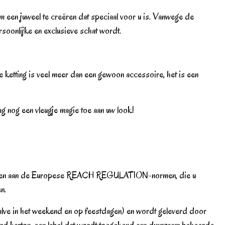
 een juweel te creëren dat speciaal voor u is. Vanwege de
rsoonlijke en exclusieve schat wordt.
ke ketting is veel meer dan een gewoon accessoire, het is een
ag nog een vleugje magie toe aan uw look!
e voldoen aan de Europese REACH REGULATION-normen, die u
n.
halve in het weekend en op feestdagen) en wordt geleverd door
rd karton, een label dat wordt toegekend aan duurzaam beheerde