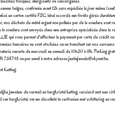
lassifiés toxiques, allergisants ou cancérigènes.
isanaux belges, confirmée avant 12h sera expédiée le jour même (sau
alisé en carton certifié FSC, label accordé aux forêts gérés durablem
, nos déchets de métal argent non pollués par de la soudure sont re
e la soudure sont envoyés dans une entreprise spécialisée dans le r
IE qui vous permet d'effectuer le payement par carte de crédit ou vot
onnées bancaires ne sont stockées ou ne transitent sur nos serveur
uterie ouverte du mercredi au samedi de 10h30 à 18h. Parking gratui
081 738748 ou par email à notre adresse
justinjewels@skynet.be
.
l Ketting.
e juwelen: de vermeil en bergkristal ketting, versierd met een cirke
 van bergkristal, om uw decolleté te verfraaien met schittering en verf