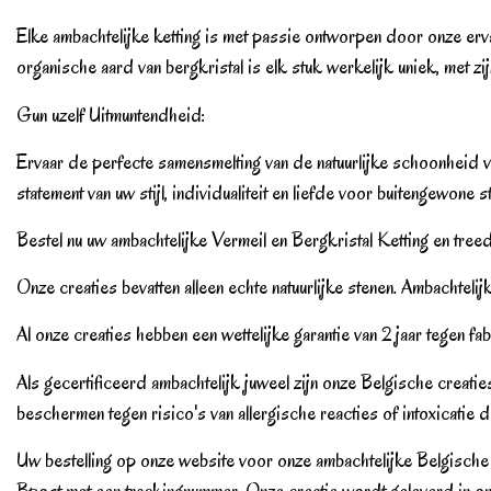
Elke ambachtelijke ketting is met passie ontworpen door onze er
organische aard van bergkristal is elk stuk werkelijk uniek, met z
Gun uzelf Uitmuntendheid:
Ervaar de perfecte samensmelting van de natuurlijke schoonheid va
statement van uw stijl, individualiteit en liefde voor buitengewone s
Bestel nu uw ambachtelijke Vermeil en Bergkristal Ketting en tree
Onze creaties bevatten alleen echte natuurlijke stenen. Ambachteli
Al onze creaties hebben een wettelijke garantie van 2 jaar tegen fa
Als gecertificeerd ambachtelijk juweel zijn onze Belgische cr
beschermen tegen risico's van allergische reacties of intoxicatie d
Uw bestelling op onze website voor onze ambachtelijke Belgische
Bpost met een trackingnummer. Onze creatie wordt geleverd in o