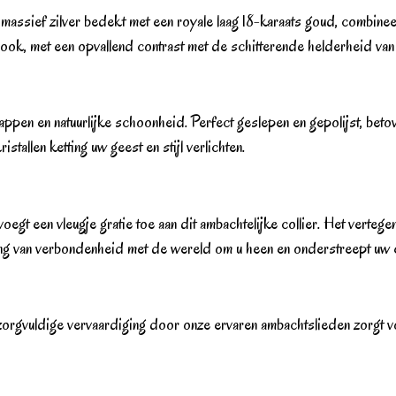
n massief zilver bedekt met een royale laag 18-karaats goud, combine
look, met een opvallend contrast met de schitterende helderheid van 
appen en natuurlijke schoonheid. Perfect geslepen en gepolijst, beto
stallen ketting uw geest en stijl verlichten.
voegt een vleugje gratie toe aan dit ambachtelijke collier. Het vert
ting van verbondenheid met de wereld om u heen en onderstreept uw ele
 De zorgvuldige vervaardiging door onze ervaren ambachtslieden zorgt