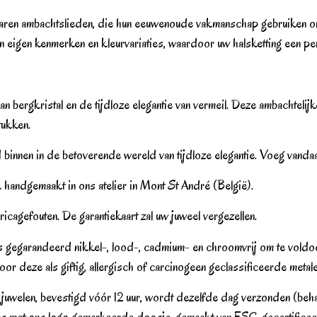
varen ambachtslieden, die hun eeuwenoude vakmanschap gebruiken om
ijn eigen kenmerken en kleurvariaties, waardoor uw halsketting een pe
n bergkristal en de tijdloze elegantie van vermeil. Deze ambachtelij
tukken.
d binnen in de betoverende wereld van tijdloze elegantie. Voeg vanda
jk handgemaakt in ons atelier in Mont St André (België).
bricagefouten. De garantiekaart zal uw juweel vergezellen.
eaties gegarandeerd nikkel-, lood-, cadmium- en chroomvrij om t
oor deze als giftig, allergisch of carcinogeen geclassificeerde metale
 juwelen, bevestigd vóór 12 uur, wordt dezelfde dag verzonden (be
ns met ons logo gemarkeerde doosje, gemaakt van FSC-gecertificee