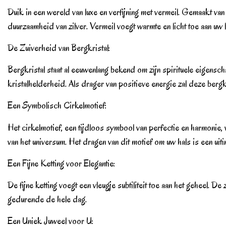
Duik in een wereld van luxe en verfijning met vermeil. Gemaakt va
duurzaamheid van zilver. Vermeil voegt warmte en licht toe aan uw 
De Zuiverheid van Bergkristal:
Bergkristal staat al eeuwenlang bekend om zijn spirituele eigensch
kristalhelderheid. Als drager van positieve energie zal deze bergkri
Een Symbolisch Cirkelmotief:
Het cirkelmotief, een tijdloos symbool van perfectie en harmonie, 
van het universum. Het dragen van dit motief om uw hals is een ui
Een Fijne Ketting voor Elegantie:
De fijne ketting voegt een vleugje subtiliteit toe aan het geheel.
gedurende de hele dag.
Een Uniek Juweel voor U: