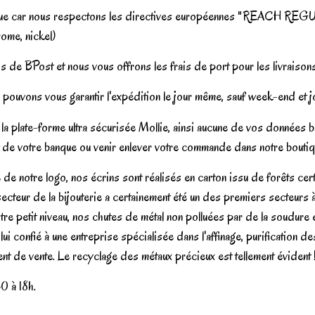
gique car nous respectons les directives européennes "REACH REGUL
ome, nickel)
s de BPost et nous vous offrons les frais de port pour les livraison
pouvons vous garantir l'expédition le jour même, sauf week-end et jo
la plate-forme ultra sécurisée Mollie, ainsi aucune de vos données b
t de votre banque ou venir enlever votre commande dans notre boutiqu
de notre logo, nos écrins sont réalisés en carton issu de forêts ce
 secteur de la bijouterie a certainement été un des premiers secteurs 
tre petit niveau, nos chutes de métal non polluées par de la soudure 
t lui confié à une entreprise spécialisée dans l'affinage, purificatio
ment de vente. Le recyclage des métaux précieux est tellement évident 
0 à 18h.