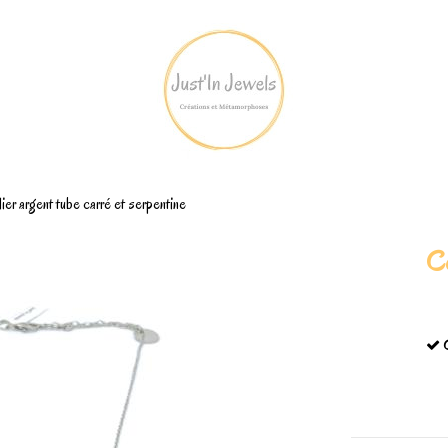
lier argent tube carré et serpentine
Co
C