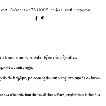
vert
Créations de 76 à 100€
colliers
vert1
serpentine
é à la main dans notre atelier bijouterie à Ramillies.
imprimé de notre logo.
Royale de Belgique, poinçon également enregistré auprès du bureau
sus d'interdiction du travail des enfants, exploitation à des fins