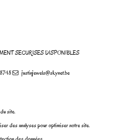
MENT SECURISES DISPONIBLES
8748
justinjewels@skynet.be
u site.
iser des analyses pour optimiser notre site.
rotection des données.