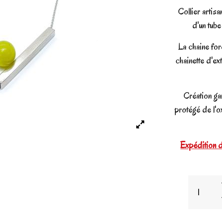
Collier artis
d'un tube
La chaine for
chainette d'ex
Création gar
protégé de l'ox
Expédition d