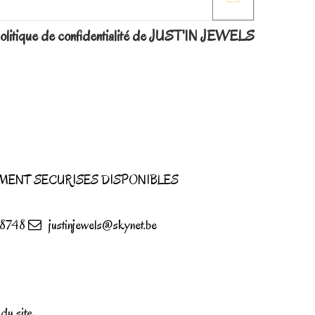
la politique de confidentialité de JUST'IN JEWELS
MENT SECURISES DISPONIBLES
8748
justinjewels@skynet.be
u site.