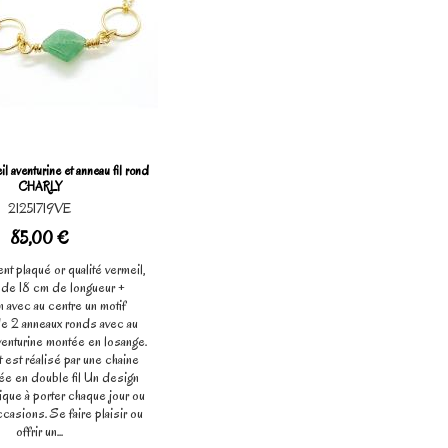
il aventurine et anneau fil rond
CHARLY
21251719VE
85,00 €
nt plaqué or qualité vermeil,
 de 18 cm de longueur +
n avec au centre un motif
de 2 anneaux ronds avec au
venturine montée en losange.
 est réalisé par une chaine
ée en double fil Un design
que à porter chaque jour ou
asions. Se faire plaisir ou
offrir un...