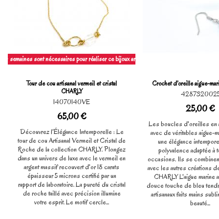
, 4 semaines sont nécessaires pour réaliser ce bijoux artisanl à la main.
Tour de cou artisanal vermeil et cristal
Crochet d'oreille aigue-m
CHARLY
428732002
14070140VE
25,00 €
65,00 €
Les boucles d'oreilles en 
Découvrez l'Élégance Intemporelle : Le
avec de véritables aigue-m
tour de cou Artisanal Vermeil et Cristal de
une élégance intemporel
Roche de la collection CHARLY. Plongez
polyvalence adaptée à t
dans un univers de luxe avec le vermeil en
occasions. Ils se combinent
argent massif recouvert d'or 18 carats
avec les autres créations de
épaisseur 5 microns certifié par un
CHARLY L'aigue marine a
rapport de laboratoire. La pureté du cristal
douce touche de bleu tendr
de roche taillé avec précision illumine
artisanaux faits mains subl
votre esprit. Le motif cercle...
beauté...