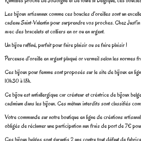
Ramillies proche de Jodoigne et de toute la Belgique, ces boucles 
Les bijoux artisanaux comme ces boucles d'oreilles sont un excelle
cadeau Saint-Valentin pour surprendre vos proches. Chez Just'in
avec des bracelets et colliers en or ou en argent.
Un bijou raffiné, parfait pour faire plaisir ou se faire plaisir !
Perceuse d'oreille en argent plaqué or vermeil selon les normes 
Ces bijoux pour femme sont proposés sur le site de bijoux en l
10h30 à 18h.
Ce bijou est antiallergique car créateur et créatrice de bijoux
cadmium dans les bijoux. Ces métaux interdits sont classifiés com
Votre commande sur notre boutique en ligne de créations artisana
obligés de réclamer une participation aux frais de port de 7€ po
Ces bijoux belges sont garantis 2 ans contre tout défaut de fabric