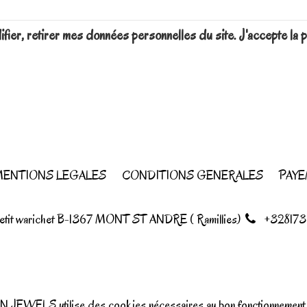
difier, retirer mes données personnelles du site. J'accepte 
ENTIONS LEGALES
CONDITIONS GENERALES
PAYE
petit warichet B-1367 MONT ST ANDRE ( Ramillies)
+328173
N JEWELS utilise des cookies nécessaires au bon fonctionnement d