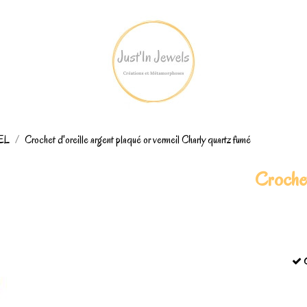
REL
Crochet d'oreille argent plaqué or vermeil Charly quartz fumé
Crochet
C