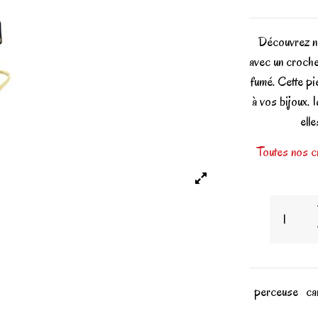
Découvrez 
avec un crochet
fumé. Cette pi
à vos bijoux. 
elle
Toutes nos cr
perceuse
ca