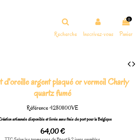
0
Recherche
Inscrivez-vous
Panier
 d'oreille argent plaqué or vermeil Charly
quartz fumé
Référence
42801100VE
réation artisanale disponible et livrée sans frais de port pour la Belgique
64,00 €
TTC
Selon les promesses de Bpost 1à 2 jours ouvrables