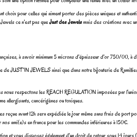
sont une option raffinée pour compléter une tenue avec un collier art
nt choix pour celles qui aiment porter des pièces uniques et authent
 Jewels ce n'est pas que
Just des Jewels
mais des créations avec une
françaises, à savoir minimum 5 microns d'épaisseur d'or 750/00, à d
igne de JUST'IN JEWELS ainsi que dans notre bijouterie de Ramilli
 belges nous respectons les REACH REGULATION imposées par l'union 
me allergisants, cancérigènes ou toxiques.
les reçue avant 12h sera expédiée le jour même sans frais de port p
ur nos ami(e)s en france pour les commandes inférieures à 150€.
ation et vous disposez également d'un droit de retour sous 14 jours 