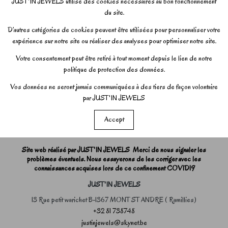
JUST'IN JEWELS utilise des cookies nécessaires au bon fonctionnement
du site.
D’autres catégories de cookies peuvent être utilisées pour personnaliser votre
expérience sur notre site ou réaliser des analyses pour optimiser notre site.
Votre consentement peut être retiré à tout moment depuis le lien de notre
politique de protection des données.
Vos données ne seront jamais communiquées à des tiers de façon volontaire
par JUST'IN JEWELS
Accept
Site web réalisé par JUST'IN JEWELS Merci de nous signaler les
problèmes éventuels. Nous essayerons de les corriger avec les
connaissances acquises lors de ce confinement COVID19
JUST'IN JEWELS
13 Rue petit warichet B-1367 MONT ST ANDRE ( Ramillies)
+32 81 738748
justinjewels@skynet.be