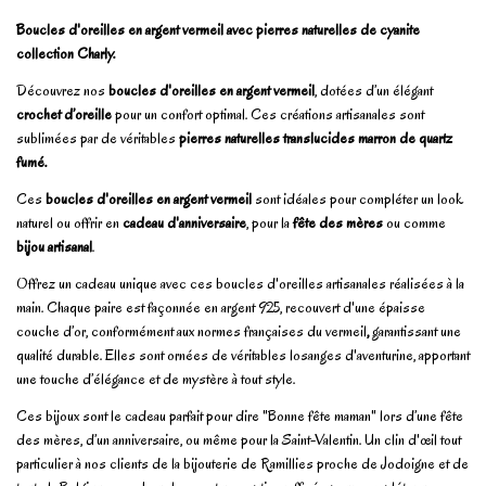
Boucles d'oreilles en argent vermeil avec pierres naturelles de cyanite
collection Charly.
Découvrez nos
boucles d'oreilles en argent vermeil
, dotées d’un élégant
crochet d’oreille
pour un confort optimal. Ces créations artisanales sont
sublimées par de véritables
pierres naturelles translucides marron de quartz
fumé.
Ces
boucles d'oreilles en argent vermeil
sont idéales pour compléter un look
naturel ou offrir en
cadeau d'anniversaire
, pour la
fête des mères
ou comme
bijou artisanal
.
Offrez un cadeau unique avec ces boucles d'oreilles artisanales réalisées à la
main. Chaque paire est façonnée en argent 925, recouvert d'une épaisse
couche d’or, conformément aux normes françaises du vermeil
,
garantissant une
qualité durable. Elles sont ornées de véritables losanges d'aventurine, apportant
une touche d’élégance et de mystère à tout style.
Ces bijoux sont le cadeau parfait pour dire "Bonne fête maman" lors d’une fête
des mères, d’un anniversaire, ou même pour la Saint-Valentin. Un clin d'œil tout
particulier à nos clients de la bijouterie de Ramillies proche de Jodoigne et de