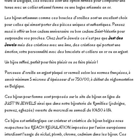
toute la Belgique, ces boucles sont une option raffinée pour compléter une
tenue avec un collier artisanal femme ou une bague artisanale en or.
Les bijoux artisanaux comme ces boucles d'oreilles sont un excellent choix
pour celles qui aiment porter des pièces uniques et authentiques. Pensez
aussi à offrir un bon cadeau anniversaire ou bon cadeau Saint-Valentin pour
surprendre vos proches. Chez Just'in Jewels ce n'est pas que
Just des
Jewels
mais des créations avec une âme, des créations qui portent une
émotion, votre personnalité avec des bracelets et colliers en or ou en argent.
Un bijou raffiné, parfait pour faire plaisir ou se faire plaisir !
Perceuse d'oreille en argent plaqué or vermeil selon les normes françaises, à
savoir minimum 5 microns d'épaisseur d'or 750/00, à défaut de réglementation
en Belgique.
Ces bijoux pour femme sont proposés sur le site de bijoux en ligne de
JUST'IN JEWELS ainsi que dans notre bijouterie de Ramillies (jodoigne,
perwez, eghezée) ouverte du mercredi au samedi de 10h30 à 18h.
Ce bijou est antiallergique car créateur et créatrice de bijoux belges nous
respectons les REACH REGULATION imposées par l'union européenne
interdisant l'usage de nickel, plomb, chrome, cadmium dans les bijoux. Ces