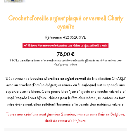
Crochet d'oreille argent plaqué or vermeil Charly
cyanite
Référence
42805200VE
Patience, 4 semaines sont nécessaires pour réaliser ce bijoux artisanl à la main.
73,00 €
TTC
Le caractère artisanal et manuel de nos créations nécessite généralement 4 semaines pour
fabriquer cet article
Découvrez nos
boucles d'oreilles en argent vermeil
de la collection CHARLY
avec un crochet d’oreille élégant, un anneau en fil surlequel est suspendu une
superbe cyanite bleue. Cette pierre bleu "jeans" ajoute une touche naturelle et
sophistiquée à vos bijoux. Idéales pour la fête des mères , un cadeau ou tout
autre événement, elles reflètent l’harmonie et la beauté des matériaux naturels.
Toutes nos créations sont garanties 2 années, livraison sans frais en Belgique,
droit de retour de 14 jours.