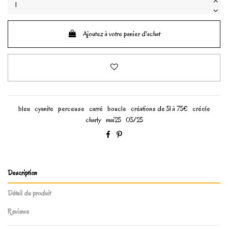
Ajoutez à votre panier d'achat
bleu
cyanite
perceuse
carré
boucle
créations de 51 à 75€
créole
charly
mai25
05/25
Description
Détail du produit
Reviews