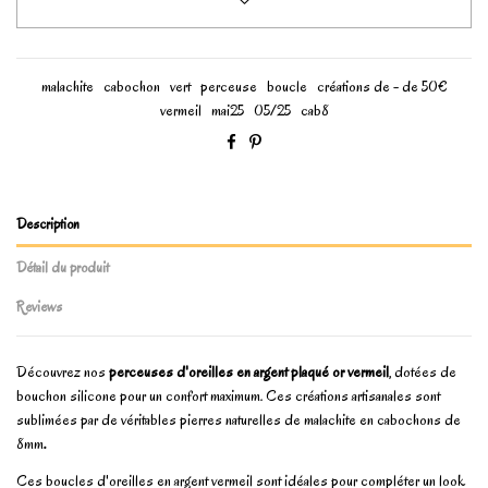
malachite
cabochon
vert
perceuse
boucle
créations de - de 50€
vermeil
mai25
05/25
cab8
Description
Détail du produit
Reviews
Découvrez nos
perceuses d'oreilles en argent plaqué or vermeil
, dotées de
bouchon silicone pour un confort maximum. Ces créations artisanales sont
sublimées par de véritables pierres naturelles de malachite en cabochons de
8mm
.
Ces boucles d'oreilles en argent vermeil sont idéales pour compléter un look