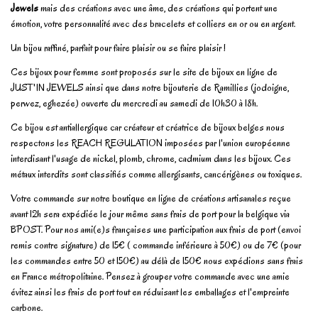
Jewels
mais des créations avec une âme, des créations qui portent une
émotion, votre personnalité avec des bracelets et colliers en or ou en argent.
Un bijou raffiné, parfait pour faire plaisir ou se faire plaisir !
Ces bijoux pour femme sont proposés sur le site de bijoux en ligne de
JUST'IN JEWELS ainsi que dans notre bijouterie de Ramillies (jodoigne,
perwez, eghezée) ouverte du mercredi au samedi de 10h30 à 18h.
Ce bijou est antiallergique car créateur et créatrice de bijoux belges nous
respectons les REACH REGULATION imposées par l'union européenne
interdisant l'usage de nickel, plomb, chrome, cadmium dans les bijoux. Ces
métaux interdits sont classifiés comme allergisants, cancérigènes ou toxiques.
Votre commande sur notre boutique en ligne de créations artisanales reçue
avant 12h sera expédiée le jour même sans frais de port pour la belgique via
BPOST. Pour nos ami(e)s françaises une participation aux frais de port (envoi
remis contre signature) de 15€ ( commande inférieure à 50€) ou de 7€ (pour
les commandes entre 50 et 150€) au délà de 150€ nous expédions sans frais
en France métropolitaine. Pensez à grouper votre commande avec une amie
évitez ainsi les frais de port tout en réduisant les emballages et l'empreinte
carbone.