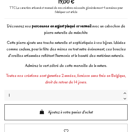
19,00 €
TTC
Le caractère artisanal et manuel de nos créations nécessite généralement 4 semaines pour
fabriquer cet article
Découvrez nos
perceuses en argent plaqué or vermeil
avec un cabochon de
pierre naturelle de malachite
Cette pierre ajoute une touche naturelle et sophistiquée à vos bijoux. Idéales
comme cadeau, pour la fête des mères ou tout autre événement, ces boucles
d'oreilles artisanales reflètent l’harmonie et la beauté des matériaux naturels.
Admirez le vert zébré de cette merveille de la nature.
Toutes nos créations sont garanties 2 années, livraison sans frais en Belgique,
droit de retour de 14 jours.
Ajoutez à votre panier d'achat