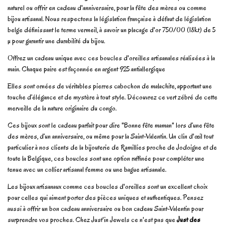
naturel ou offrir en cadeau d'anniversaire, pour la fête des mères ou comme
bijou artisanal. Nous respectons la législation française à défaut de législation
belge définissant le terme vermeil, à savoir un placage d'or 750/00 (18kt) de 5
µ pour garantir une durabilité du bijou.
Offrez un cadeau unique avec ces boucles d'oreilles artisanales réalisées à la
main. Chaque paire est façonnée en argent 925 antiallergique
Elles sont ornées de véritables pierres cabochon de malachite, apportant une
touche d’élégance et de mystère à tout style. Découvrez ce vert zébré de cette
merveille de la nature originaire du congo.
Ces bijoux sont le cadeau parfait pour dire "Bonne fête maman" lors d’une fête
des mères, d’un anniversaire, ou même pour la Saint-Valentin. Un clin d'œil tout
particulier à nos clients de la bijouterie de Ramillies proche de Jodoigne et de
toute la Belgique, ces boucles sont une option raffinée pour compléter une
tenue avec un collier artisanal femme ou une bague artisanale.
Les bijoux artisanaux comme ces boucles d'oreilles sont un excellent choix
pour celles qui aiment porter des pièces uniques et authentiques. Pensez
aussi à offrir un bon cadeau anniversaire ou bon cadeau Saint-Valentin pour
surprendre vos proches. Chez Just'in Jewels ce n'est pas que
Just des