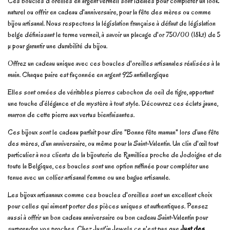
Ces boucles d'oreilles en argent vermeil sont idéales pour compléter un look
naturel ou offrir en cadeau d'anniversaire, pour la fête des mères ou comme
bijou artisanal. Nous respectons la législation française à défaut de législation
belge définissant le terme vermeil, à savoir un placage d'or 750/00 (18kt) de 5
µ pour garantir une durabilité du bijou.
Offrez un cadeau unique avec ces boucles d'oreilles artisanales réalisées à la
main. Chaque paire est façonnée en argent 925 antiallergique
Elles sont ornées de véritables pierres cabochon de oeil de tigre, apportant
une touche d’élégance et de mystère à tout style. Découvrez ces éclats jaune,
marron de cette pierre aux vertus bienfaisantes.
Ces bijoux sont le cadeau parfait pour dire "Bonne fête maman" lors d’une fête
des mères, d’un anniversaire, ou même pour la Saint-Valentin. Un clin d'œil tout
particulier à nos clients de la bijouterie de Ramillies proche de Jodoigne et de
toute la Belgique, ces boucles sont une option raffinée pour compléter une
tenue avec un collier artisanal femme ou une bague artisanale.
Les bijoux artisanaux comme ces boucles d'oreilles sont un excellent choix
pour celles qui aiment porter des pièces uniques et authentiques. Pensez
aussi à offrir un bon cadeau anniversaire ou bon cadeau Saint-Valentin pour
surprendre vos proches. Chez Just'in Jewels ce n'est pas que
Just des