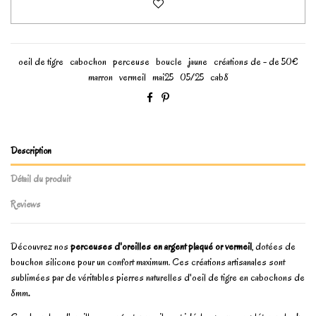
oeil de tigre
cabochon
perceuse
boucle
jaune
créations de - de 50€
marron
vermeil
mai25
05/25
cab8
Description
Détail du produit
Reviews
Découvrez nos
perceuses d'oreilles en argent plaqué or vermeil
, dotées de
bouchon silicone pour un confort maximum. Ces créations artisanales sont
sublimées par de véritables pierres naturelles d'oeil de tigre en cabochons de
8mm
.