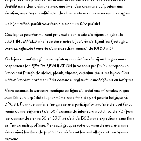
Jewels
mais des créations avec une âme, des créations qui portent une
émotion, votre personnalité avec des bracelets et colliers en or ou en argent.
Un bijou raffiné, parfait pour faire plaisir ou se faire plaisir !
Ces bijoux pour femme sont proposés sur le site de bijoux en ligne de
JUST'IN JEWELS ainsi que dans notre bijouterie de Ramillies (jodoigne,
perwez, eghezée) ouverte du mercredi au samedi de 10h30 à 18h.
Ce bijou est antiallergique car créateur et créatrice de bijoux belges nous
respectons les REACH REGULATION imposées par l'union européenne
interdisant l'usage de nickel, plomb, chrome, cadmium dans les bijoux. Ces
métaux interdits sont classifiés comme allergisants, cancérigènes ou toxiques.
Votre commande sur notre boutique en ligne de créations artisanales reçue
avant 12h sera expédiée le jour même sans frais de port pour la belgique via
BPOST. Pour nos ami(e)s françaises une participation aux frais de port (envoi
remis contre signature) de 15€ ( commande inférieure à 50€) ou de 7€ (pour
les commandes entre 50 et 150€) au délà de 150€ nous expédions sans frais
en France métropolitaine. Pensez à grouper votre commande avec une amie
évitez ainsi les frais de port tout en réduisant les emballages et l'empreinte
carbone.