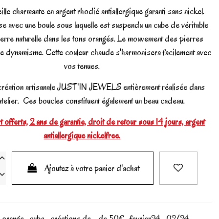
lle charmante en argent rhodié antiallergique garanti sans nickel.
se avec une boule sous laquelle est suspendu un cube de véritable
ierre naturelle dans les tons orangés. Le mouvement des pierres
e dynamisme. Cette couleur chaude s'harmonisera facilement avec
vos tenues.
création artisanale JUST'IN JEWELS entièrement réalisée dans
atelier. Ces boucles constituent également un beau cadeau.
 offerts, 2 ans de garantie, droit de retour sous 14 jours, argent
antiallergique nickelfree.
Ajoutez à votre panier d'achat
orange
cube
créations de - de 50€
fevrier24
02/24