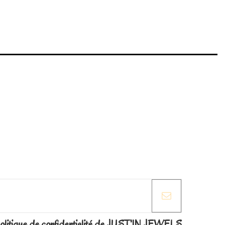
Write review
Marque
la politique de confidentialité de JUST'IN JEWELS