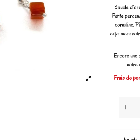
Boucle d'orei
Petite perceu
cornaline. P
exprimera votr
Encore une 
notre 
Frais de port
boucle