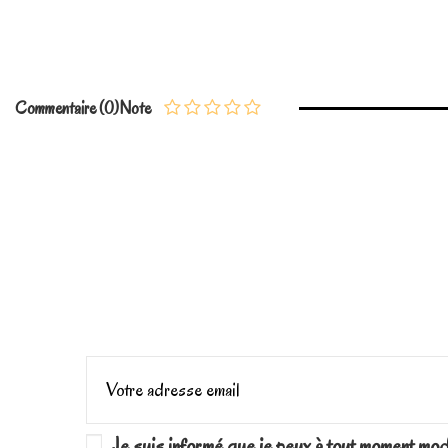
En stock
3 Produits
No reviews
Commentaire (0)
Note
Je suis informé que je peux à tout moment mo