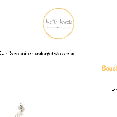
REL
Boucle oreille artisanale argent cube cornaline
Boucle
C